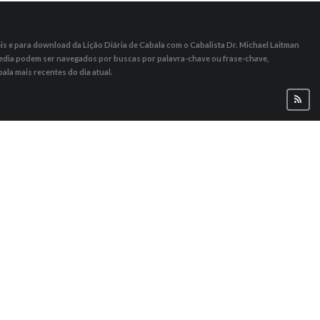
s ​​e para download da Lição Diária de Cabala com o Cabalista Dr. Michael Laitman
 Media podem ser navegados por buscas por palavra-chave ou frase-chave,
ala mais recentes do dia atual.