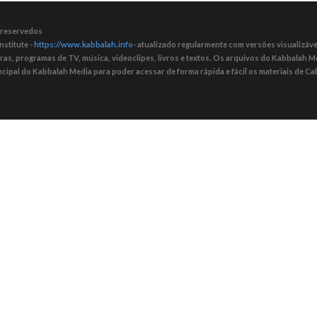
s reservedos
nstitute -
https://www.kabbalah.info
- atualizado regularmente com versões visualizávei
tras, programas de TV, música, videoclipes, livros e textos. Os arquivos do Kabbalah
ncipal do Kabbalah Media para poder acessar de forma rápida e fácil os materiais de Cab