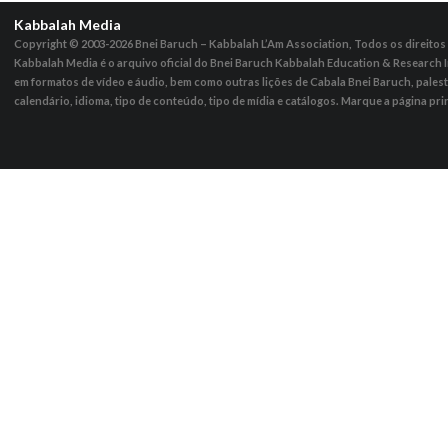
Kabbalah Media
Copyright © 2003-2026
Bnei Baruch – Kabbalah L’Am Association, Todos os direito
Kabbalah Media é o arquivo oficial do Bnei Baruch Kabbalah Education & Research I
em formatos de vídeo e áudio, bem como outras lições de Cabala Bnei Baruch, pales
calendário, idioma, tipo de conteúdo, tipo de mídia e catálogos. Marque a página pri