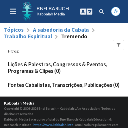
BNEI BARUCH
Kabbalah Media
Tópicos
A sabedoria da Cabala
Trabalho Espiritual
Tremendo
Filtros
:
Lições & Palestras, Congressos & Eventos,
Programas & Clipes (0)
Fontes Cabalistas, Transcrições, Publicações (0)
Kabbalah Media
Copyright © 2003-2026
Bnei Baruch – Kabbalah L’Am Association, Todos os
direitos reservedos
Kabbalah Media é o arquivo oficial do Bnei Baruch Kabbalah Education &
Research Institute -
https://www.kabbalah.info
- atualizado regularmente com