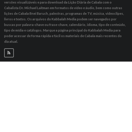
versões visualizáveis ​​e para download da Lição Diária de Cabala com o
Cabalista Dr. Michael Laitman em formatos de vídeo e áudio, bem como outras
lições de Cabala Bnei Baruch, palestras, programas de TV, música, videoclipes,
livros e textos. Os arquivos do Kabbalah Media podem ser navegados por
buscas por palavra-chave ou frase-chave, calendário, idioma, tipo de conteúdo,
tipo de mídia e catálogos. Marque a página principal do Kabbalah Media para
poder acessar de forma rápida e fácil os materiais de Cabala mais recentes do
dia atual.