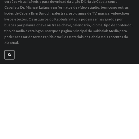
versões visualizáveis ​​e para download da Lição Diária de Cabala com o
Cabalista Dr. Michael Laitman em formatos de vídeo e áudio, bem como outras
lições de Cabala Bnei Baruch, palestras, programas de TV, música, videoclipes,
livros e textos. Os arquivos do Kabbalah Media podem ser navegados por
buscas por palavra-chave ou frase-chave, calendário, idioma, tipo de conteúdo,
tipo de mídia e catálogos. Marque a página principal do Kabbalah Media para
poder acessar de forma rápida e fácil os materiais de Cabala mais recentes do
dia atual.