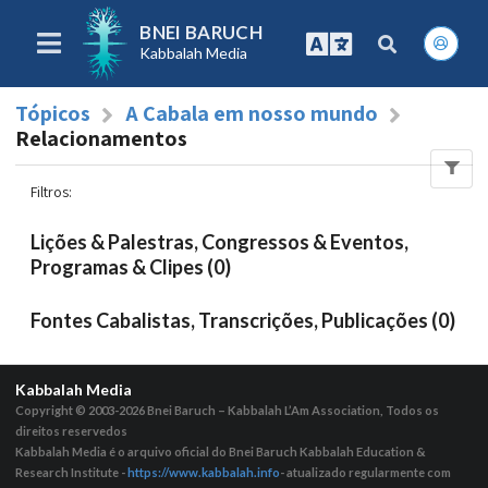
BNEI BARUCH
Kabbalah Media
Tópicos
A Cabala em nosso mundo
Relacionamentos
Filtros
:
Lições & Palestras, Congressos & Eventos,
Programas & Clipes (0)
Fontes Cabalistas, Transcrições, Publicações (0)
Kabbalah Media
Copyright © 2003-2026
Bnei Baruch – Kabbalah L’Am Association, Todos os
direitos reservedos
Kabbalah Media é o arquivo oficial do Bnei Baruch Kabbalah Education &
Research Institute -
https://www.kabbalah.info
- atualizado regularmente com