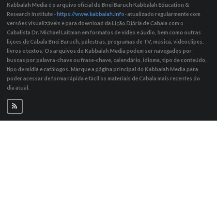
Kabbalah Media é o arquivo oficial do Bnei Baruch Kabbalah Education &
Research Institute -
https://www.kabbalah.info
- atualizado regularmente com
versões visualizáveis ​​e para download da Lição Diária de Cabala com o
Cabalista Dr. Michael Laitman em formatos de vídeo e áudio, bem como outras
lições de Cabala Bnei Baruch, palestras, programas de TV, música, videoclipes,
livros e textos. Os arquivos do Kabbalah Media podem ser navegados por
buscas por palavra-chave ou frase-chave, calendário, idioma, tipo de conteúdo,
tipo de mídia e catálogos. Marque a página principal do Kabbalah Media para
poder acessar de forma rápida e fácil os materiais de Cabala mais recentes do
dia atual.