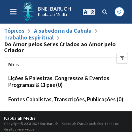
BNEI BARUCH
Kabbalah Media
Tópicos
A sabedoria da Cabala
Trabalho Espiritual
Do Amor pelos Seres Criados ao Amor pelo
Criador
Filtros
:
Lições & Palestras, Congressos & Eventos,
Programas & Clipes (0)
Fontes Cabalistas, Transcrições, Publicações (0)
Kabbalah Media
Copyright © 2003-2026
Bnei Baruch – Kabbalah L’Am Association, Todos os
direitos reservedos