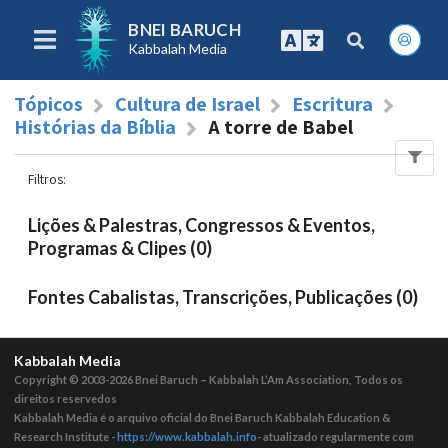
BNEI BARUCH
Kabbalah Media
Tópicos
Cultura de Israel
Escritura
Histórias da Bíblia
A torre de Babel
Filtros
:
Lições & Palestras, Congressos & Eventos,
Programas & Clipes (0)
Fontes Cabalistas, Transcrições, Publicações (0)
Kabbalah Media
Copyright © 2003-2026
Bnei Baruch – Kabbalah L’Am Association, Todos os
direitos reservedos
Kabbalah Media é o arquivo oficial do Bnei Baruch Kabbalah Education &
Research Institute -
https://www.kabbalah.info
- atualizado regularmente com