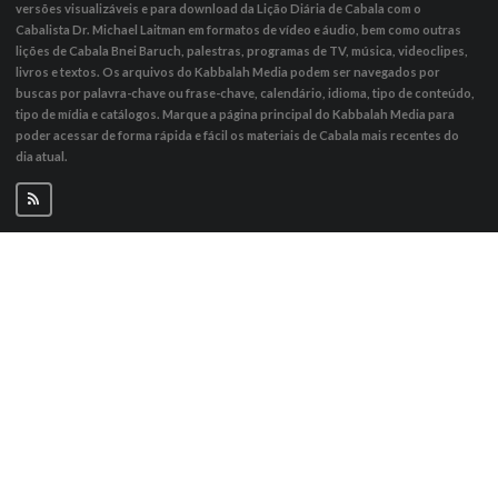
versões visualizáveis ​​e para download da Lição Diária de Cabala com o
Cabalista Dr. Michael Laitman em formatos de vídeo e áudio, bem como outras
lições de Cabala Bnei Baruch, palestras, programas de TV, música, videoclipes,
livros e textos. Os arquivos do Kabbalah Media podem ser navegados por
buscas por palavra-chave ou frase-chave, calendário, idioma, tipo de conteúdo,
tipo de mídia e catálogos. Marque a página principal do Kabbalah Media para
poder acessar de forma rápida e fácil os materiais de Cabala mais recentes do
dia atual.