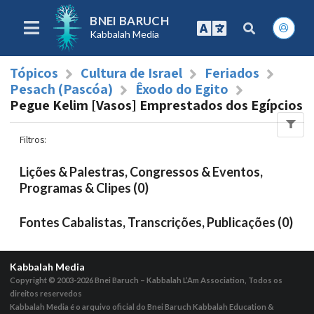
BNEI BARUCH
Kabbalah Media
Tópicos
Cultura de Israel
Feriados
Pesach (Pascóa)
Êxodo do Egito
Pegue Kelim [Vasos] Emprestados dos Egípcios
Filtros
:
Lições & Palestras, Congressos & Eventos,
Programas & Clipes (0)
Fontes Cabalistas, Transcrições, Publicações (0)
Kabbalah Media
Copyright © 2003-2026
Bnei Baruch – Kabbalah L’Am Association, Todos os
direitos reservedos
Kabbalah Media é o arquivo oficial do Bnei Baruch Kabbalah Education &