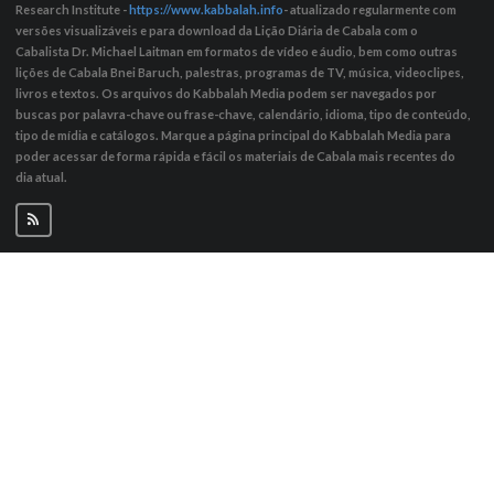
Research Institute -
https://www.kabbalah.info
- atualizado regularmente com
versões visualizáveis ​​e para download da Lição Diária de Cabala com o
Cabalista Dr. Michael Laitman em formatos de vídeo e áudio, bem como outras
lições de Cabala Bnei Baruch, palestras, programas de TV, música, videoclipes,
livros e textos. Os arquivos do Kabbalah Media podem ser navegados por
buscas por palavra-chave ou frase-chave, calendário, idioma, tipo de conteúdo,
tipo de mídia e catálogos. Marque a página principal do Kabbalah Media para
poder acessar de forma rápida e fácil os materiais de Cabala mais recentes do
dia atual.