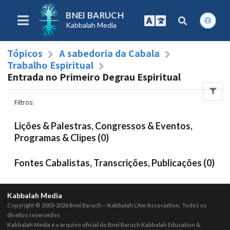
BNEI BARUCH
Kabbalah Media
Tópicos
A sabedoria da Cabala
Trabalho Espiritual
Entrada no Primeiro Degrau Espiritual
Filtros
:
Lições & Palestras, Congressos & Eventos,
Programas & Clipes (0)
Fontes Cabalistas, Transcrições, Publicações (0)
Kabbalah Media
Copyright © 2003-2026
Bnei Baruch – Kabbalah L’Am Association, Todos os
direitos reservedos
Kabbalah Media é o arquivo oficial do Bnei Baruch Kabbalah Education &