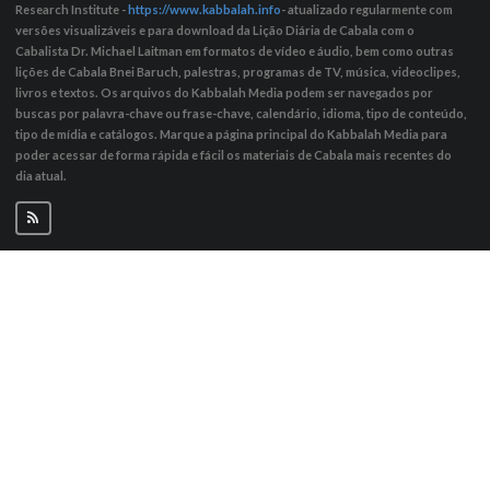
Research Institute -
https://www.kabbalah.info
- atualizado regularmente com
versões visualizáveis ​​e para download da Lição Diária de Cabala com o
Cabalista Dr. Michael Laitman em formatos de vídeo e áudio, bem como outras
lições de Cabala Bnei Baruch, palestras, programas de TV, música, videoclipes,
livros e textos. Os arquivos do Kabbalah Media podem ser navegados por
buscas por palavra-chave ou frase-chave, calendário, idioma, tipo de conteúdo,
tipo de mídia e catálogos. Marque a página principal do Kabbalah Media para
poder acessar de forma rápida e fácil os materiais de Cabala mais recentes do
dia atual.