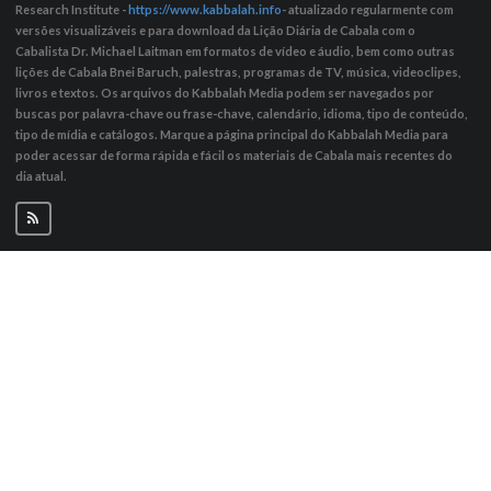
Research Institute -
https://www.kabbalah.info
- atualizado regularmente com
versões visualizáveis ​​e para download da Lição Diária de Cabala com o
Cabalista Dr. Michael Laitman em formatos de vídeo e áudio, bem como outras
lições de Cabala Bnei Baruch, palestras, programas de TV, música, videoclipes,
livros e textos. Os arquivos do Kabbalah Media podem ser navegados por
buscas por palavra-chave ou frase-chave, calendário, idioma, tipo de conteúdo,
tipo de mídia e catálogos. Marque a página principal do Kabbalah Media para
poder acessar de forma rápida e fácil os materiais de Cabala mais recentes do
dia atual.