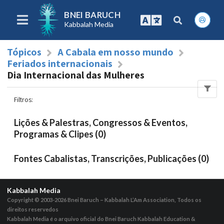
BNEI BARUCH
Kabbalah Media
Tópicos
A Cabala em nosso mundo
Feriados internacionais
Dia Internacional das Mulheres
Filtros
:
Lições & Palestras, Congressos & Eventos,
Programas & Clipes (0)
Fontes Cabalistas, Transcrições, Publicações (0)
Kabbalah Media
Copyright © 2003-2026
Bnei Baruch – Kabbalah L’Am Association, Todos os
direitos reservedos
Kabbalah Media é o arquivo oficial do Bnei Baruch Kabbalah Education &