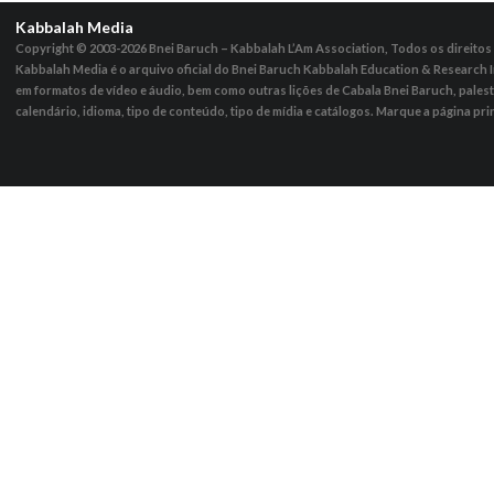
Kabbalah Media
Copyright © 2003-2026
Bnei Baruch – Kabbalah L’Am Association, Todos os direito
Kabbalah Media é o arquivo oficial do Bnei Baruch Kabbalah Education & Research I
em formatos de vídeo e áudio, bem como outras lições de Cabala Bnei Baruch, pales
calendário, idioma, tipo de conteúdo, tipo de mídia e catálogos. Marque a página pri