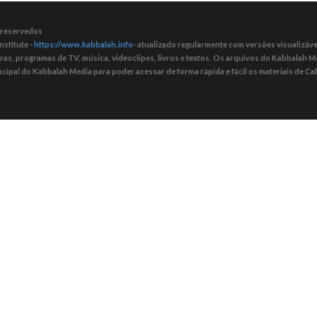
s reservedos
nstitute -
https://www.kabbalah.info
- atualizado regularmente com versões visualizávei
tras, programas de TV, música, videoclipes, livros e textos. Os arquivos do Kabbalah
ncipal do Kabbalah Media para poder acessar de forma rápida e fácil os materiais de Cab