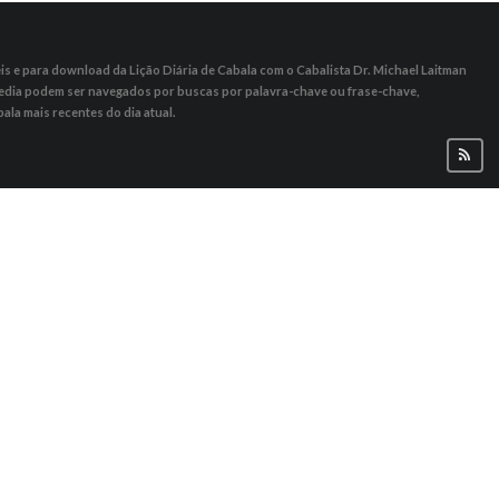
s ​​e para download da Lição Diária de Cabala com o Cabalista Dr. Michael Laitman
 Media podem ser navegados por buscas por palavra-chave ou frase-chave,
ala mais recentes do dia atual.