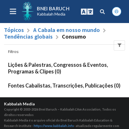
BNEI BARUCH
Kabbalah Media
Tópicos
A Cabala em nosso mundo
Tendências globais
Consumo
Filtros
:
Lições & Palestras, Congressos & Eventos,
Programas & Clipes (0)
Fontes Cabalistas, Transcrições, Publicações (0)
Kabbalah Media
Copyright © 2003-2026
Bnei Baruch – Kabbalah L’Am Association, Todos os
direitos reservedos
Kabbalah Media é o arquivo oficial do Bnei Baruch Kabbalah Education &
Research Institute -
https://www.kabbalah.info
- atualizado regularmente com