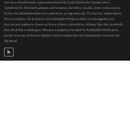
versões visualizáveis ​​e para download da Lição Diária de Cabala com o
Cabalista Dr. Michael Laitman em formatos de vídeo e áudio, bem como outras
lições de Cabala Bnei Baruch, palestras, programas de TV, música, videoclipes,
livros e textos. Os arquivos do Kabbalah Media podem ser navegados por
buscas por palavra-chave ou frase-chave, calendário, idioma, tipo de conteúdo,
tipo de mídia e catálogos. Marque a página principal do Kabbalah Media para
poder acessar de forma rápida e fácil os materiais de Cabala mais recentes do
dia atual.