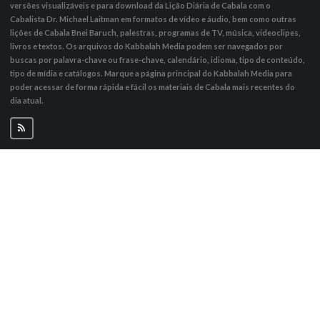
versões visualizáveis ​​e para download da Lição Diária de Cabala com o
Cabalista Dr. Michael Laitman em formatos de vídeo e áudio, bem como outras
lições de Cabala Bnei Baruch, palestras, programas de TV, música, videoclipes,
livros e textos. Os arquivos do Kabbalah Media podem ser navegados por
buscas por palavra-chave ou frase-chave, calendário, idioma, tipo de conteúdo,
tipo de mídia e catálogos. Marque a página principal do Kabbalah Media para
poder acessar de forma rápida e fácil os materiais de Cabala mais recentes do
dia atual.