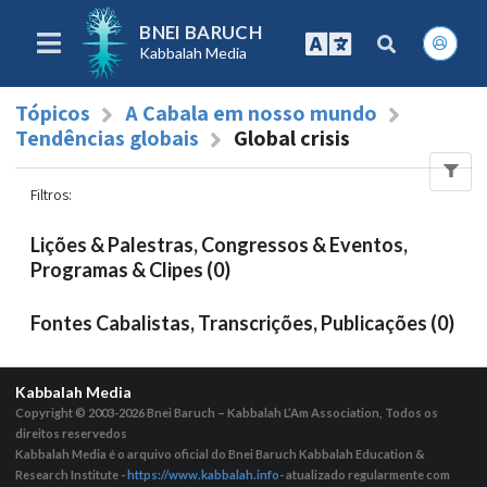
BNEI BARUCH
Kabbalah Media
Tópicos
A Cabala em nosso mundo
Tendências globais
Global crisis
Filtros
:
Lições & Palestras, Congressos & Eventos,
Programas & Clipes (0)
Fontes Cabalistas, Transcrições, Publicações (0)
Kabbalah Media
Copyright © 2003-2026
Bnei Baruch – Kabbalah L’Am Association, Todos os
direitos reservedos
Kabbalah Media é o arquivo oficial do Bnei Baruch Kabbalah Education &
Research Institute -
https://www.kabbalah.info
- atualizado regularmente com