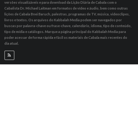
versões visualizáveis ​​e para download da Lição Diária de Cabala com o
Cabalista Dr. Michael Laitman em formatos de vídeo e áudio, bem como outras
lições de Cabala Bnei Baruch, palestras, programas de TV, música, videoclipes,
livros e textos. Os arquivos do Kabbalah Media podem ser navegados por
buscas por palavra-chave ou frase-chave, calendário, idioma, tipo de conteúdo,
tipo de mídia e catálogos. Marque a página principal do Kabbalah Media para
poder acessar de forma rápida e fácil os materiais de Cabala mais recentes do
dia atual.