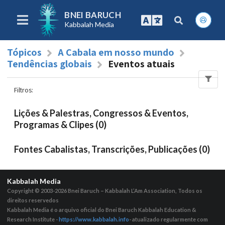
BNEI BARUCH
Kabbalah Media
Tópicos
A Cabala em nosso mundo
Tendências globais
Eventos atuais
Filtros
:
Lições & Palestras, Congressos & Eventos,
Programas & Clipes (0)
Fontes Cabalistas, Transcrições, Publicações (0)
Kabbalah Media
Copyright © 2003-2026
Bnei Baruch – Kabbalah L’Am Association, Todos os
direitos reservedos
Kabbalah Media é o arquivo oficial do Bnei Baruch Kabbalah Education &
Research Institute -
https://www.kabbalah.info
- atualizado regularmente com