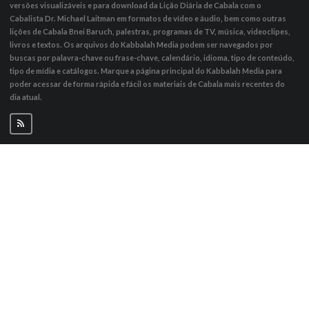
versões visualizáveis ​​e para download da Lição Diária de Cabala com o
Cabalista Dr. Michael Laitman em formatos de vídeo e áudio, bem como outras
lições de Cabala Bnei Baruch, palestras, programas de TV, música, videoclipes,
livros e textos. Os arquivos do Kabbalah Media podem ser navegados por
buscas por palavra-chave ou frase-chave, calendário, idioma, tipo de conteúdo,
tipo de mídia e catálogos. Marque a página principal do Kabbalah Media para
poder acessar de forma rápida e fácil os materiais de Cabala mais recentes do
dia atual.