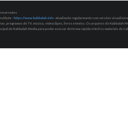
s reservedos
nstitute -
https://www.kabbalah.info
- atualizado regularmente com versões visualizávei
tras, programas de TV, música, videoclipes, livros e textos. Os arquivos do Kabbalah
ncipal do Kabbalah Media para poder acessar de forma rápida e fácil os materiais de Cab