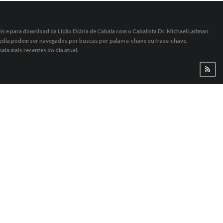
s ​​e para download da Lição Diária de Cabala com o Cabalista Dr. Michael Laitman
 Media podem ser navegados por buscas por palavra-chave ou frase-chave,
ala mais recentes do dia atual.