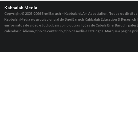
Kabbalah Media
Copyright © 2003-2026
Bnei Baruch – Kabbalah L’Am Association, Todos os direito
Kabbalah Media é o arquivo oficial do Bnei Baruch Kabbalah Education & Research I
em formatos de vídeo e áudio, bem como outras lições de Cabala Bnei Baruch, pales
calendário, idioma, tipo de conteúdo, tipo de mídia e catálogos. Marque a página pri