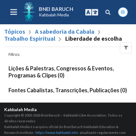
BNEI BARUCH
Kabbalah Media
Tópicos
A sabedoria da Cabala
Trabalho Espiritual
Liberdade de escolha
Filtros
:
Lições & Palestras, Congressos & Eventos,
Programas & Clipes (0)
Fontes Cabalistas, Transcrições, Publicações (0)
Kabbalah Media
Copyright © 2003-2026
Bnei Baruch – Kabbalah L’Am Association, Todos os
direitos reservedos
Kabbalah Media é o arquivo oficial do Bnei Baruch Kabbalah Education &
Research Institute -
https://www.kabbalah.info
- atualizado regularmente com