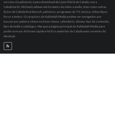
versões visualizáveis ​​e para download da Lição Diária de Cabala com o
Cabalista Dr. Michael Laitman em formatos de vídeo e áudio, bem como outras
lições de Cabala Bnei Baruch, palestras, programas de TV, música, videoclipes,
livros e textos. Os arquivos do Kabbalah Media podem ser navegados por
buscas por palavra-chave ou frase-chave, calendário, idioma, tipo de conteúdo,
tipo de mídia e catálogos. Marque a página principal do Kabbalah Media para
poder acessar de forma rápida e fácil os materiais de Cabala mais recentes do
dia atual.