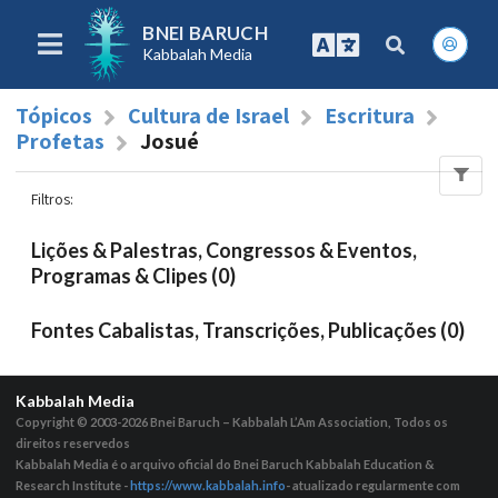
BNEI BARUCH
Kabbalah Media
Tópicos
Cultura de Israel
Escritura
Profetas
Josué
Filtros
:
Lições & Palestras, Congressos & Eventos,
Programas & Clipes (0)
Fontes Cabalistas, Transcrições, Publicações (0)
Kabbalah Media
Copyright © 2003-2026
Bnei Baruch – Kabbalah L’Am Association, Todos os
direitos reservedos
Kabbalah Media é o arquivo oficial do Bnei Baruch Kabbalah Education &
Research Institute -
https://www.kabbalah.info
- atualizado regularmente com