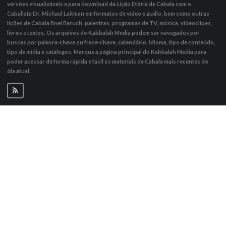
versões visualizáveis ​​e para download da Lição Diária de Cabala com o
Cabalista Dr. Michael Laitman em formatos de vídeo e áudio, bem como outras
lições de Cabala Bnei Baruch, palestras, programas de TV, música, videoclipes,
livros e textos. Os arquivos do Kabbalah Media podem ser navegados por
buscas por palavra-chave ou frase-chave, calendário, idioma, tipo de conteúdo,
tipo de mídia e catálogos. Marque a página principal do Kabbalah Media para
poder acessar de forma rápida e fácil os materiais de Cabala mais recentes do
dia atual.