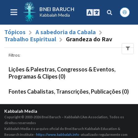
BNEI BARUCH
Kabbalah Media
Tópicos
A sabedoria da Cabala
Trabalho Espiritual
Grandeza do Rav
Filtros
:
Lições & Palestras, Congressos & Eventos,
Programas & Clipes (0)
Fontes Cabalistas, Transcrições, Publicações (0)
Kabbalah Media
Copyright © 2003-2026
Bnei Baruch – Kabbalah L’Am Association, Todos os
direitos reservedos
Kabbalah Media é o arquivo oficial do Bnei Baruch Kabbalah Education &
Research Institute -
https://www.kabbalah.info
- atualizado regularmente com