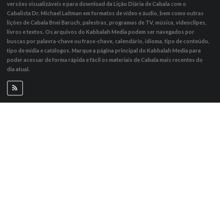
versões visualizáveis ​​e para download da Lição Diária de Cabala com o
Cabalista Dr. Michael Laitman em formatos de vídeo e áudio, bem como outras
lições de Cabala Bnei Baruch, palestras, programas de TV, música, videoclipes,
livros e textos. Os arquivos do Kabbalah Media podem ser navegados por
buscas por palavra-chave ou frase-chave, calendário, idioma, tipo de conteúdo,
tipo de mídia e catálogos. Marque a página principal do Kabbalah Media para
poder acessar de forma rápida e fácil os materiais de Cabala mais recentes do
dia atual.