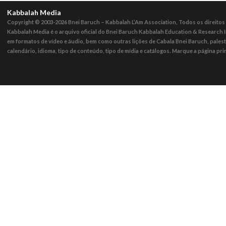
Kabbalah Media
Copyright © 2003-2026
Bnei Baruch – Kabbalah L’Am Association, Todos os direito
Kabbalah Media é o arquivo oficial do Bnei Baruch Kabbalah Education & Research I
em formatos de vídeo e áudio, bem como outras lições de Cabala Bnei Baruch, pales
calendário, idioma, tipo de conteúdo, tipo de mídia e catálogos. Marque a página pri