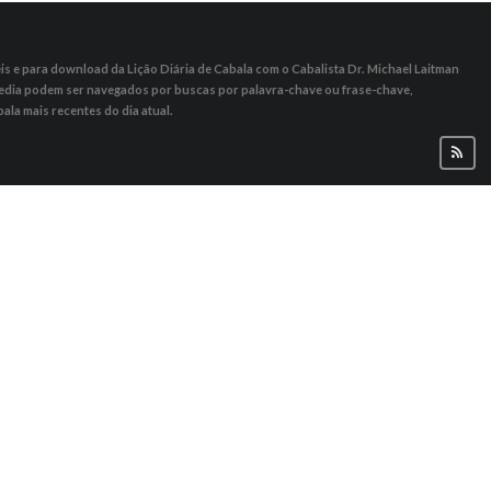
s ​​e para download da Lição Diária de Cabala com o Cabalista Dr. Michael Laitman
 Media podem ser navegados por buscas por palavra-chave ou frase-chave,
ala mais recentes do dia atual.