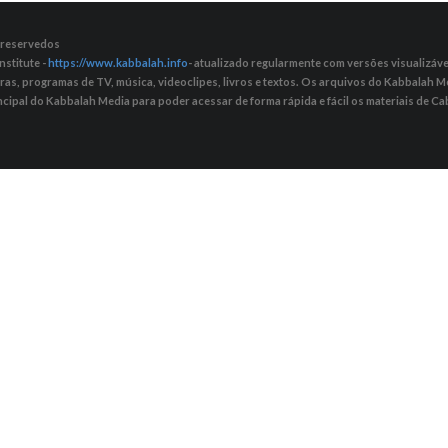
s reservedos
nstitute -
https://www.kabbalah.info
- atualizado regularmente com versões visualizávei
tras, programas de TV, música, videoclipes, livros e textos. Os arquivos do Kabbalah
ncipal do Kabbalah Media para poder acessar de forma rápida e fácil os materiais de Cab