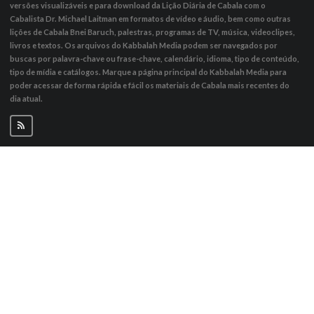
versões visualizáveis ​​e para download da Lição Diária de Cabala com o
Cabalista Dr. Michael Laitman em formatos de vídeo e áudio, bem como outras
lições de Cabala Bnei Baruch, palestras, programas de TV, música, videoclipes,
livros e textos. Os arquivos do Kabbalah Media podem ser navegados por
buscas por palavra-chave ou frase-chave, calendário, idioma, tipo de conteúdo,
tipo de mídia e catálogos. Marque a página principal do Kabbalah Media para
poder acessar de forma rápida e fácil os materiais de Cabala mais recentes do
dia atual.