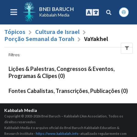
BNEI BARUCH
Kabbalah Media
Tópicos
Cultura de Israel
Porção Semanal da Torah
VaYakhel
Filtros
:
Lições & Palestras, Congressos & Eventos,
Programas & Clipes (0)
Fontes Cabalistas, Transcrições, Publicações (0)
Kabbalah Media
Copyright © 2003-2026
Bnei Baruch – Kabbalah L’Am Association, Todos os
direitos reservedos
Kabbalah Media é o arquivo oficial do Bnei Baruch Kabbalah Education &
Research Institute -
https://www.kabbalah.info
- atualizado regularmente com