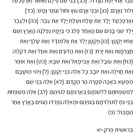
עֵבֶר אֲחִי יֶפֶת הַגָּדוֹל: {כב} בְּנֵי שֵׁם עֵילָם וְאַשּׁוּר וְאַרְפַּכְשַׁד
וְלוּד וַאֲרָם: {כג} וּבְנֵי אֲרָם עוּץ וְחוּל וְגֶתֶר וָמַשׁ: {כד}
וְאַרְפַּכְשַׁד יָלַד אֶת שָׁלַח וְשֶׁלַח יָלַד אֶת עֵבֶר: {כה} וּלְעֵבֶר
יֻלַּד שְׁנֵי בָנִים שֵׁם הָאֶחָד פֶּלֶג כִּי בְיָמָיו נִפְלְגָה הָאָרֶץ וְשֵׁם
אָחִיו יָקְטָן: {כו} וְיָקְטָן יָלַד אֶת אַלְמוֹדָד וְאֶת שָׁלֶף וְאֶת
חֲצַרְמָוֶת וְאֶת יָרַח: {כז} וְאֶת הֲדוֹרָם וְאֶת אוּזָל וְאֶת דִּקְלָה:
{כח} וְאֶת עוֹבָל וְאֶת אֲבִימָאֵל וְאֶת שְׁבָא: {כט} וְאֶת אוֹפִר
וְאֶת חֲוִילָה וְאֶת יוֹבָב כָּל אֵלֶּה בְּנֵי יָקְטָן: {ל} וַיְהִי מוֹשָׁבָם
מִמֵּשָׁא בֹּאֲכָה סְפָרָה הַר הַקֶּדֶם: {לא} אֵלֶּה בְנֵי שֵׁם
לְמִשְׁפְּחֹתָם לִלְשֹׁנֹתָם בְּאַרְצֹתָם לְגוֹיֵהֶם: {לב} אֵלֶּה מִשְׁפְּחֹת
בְּנֵי נֹחַ לְתוֹלְדֹתָם בְּגוֹיֵהֶם וּמֵאֵלֶּה נִפְרְדוּ הַגּוֹיִם בָּאָרֶץ אַחַר
הַמַּבּוּל: (פ)
בראשית פרק-יא