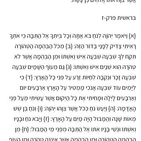
בראשית פרק-ז
{א} וַיֹּאמֶר יְהֹוָה לְנֹחַ בֹּא אַתָּה וְכָל בֵּיתְךָ אֶל הַתֵּבָה כִּי אֹתְךָ
רָאִיתִי צַדִּיק לְפָנַי בַּדּוֹר הַזֶּה: {ב} מִכֹּל הַבְּהֵמָה הַטְּהוֹרָה
תִּקַּח לְךָ שִׁבְעָה שִׁבְעָה אִישׁ וְאִשְׁתּוֹ וּמִן הַבְּהֵמָה אֲשֶׁר לֹא
טְהֹרָה הִוא שְׁנַיִם אִישׁ וְאִשְׁתּוֹ: {ג} גַּם מֵעוֹף הַשָּׁמַיִם שִׁבְעָה
שִׁבְעָה זָכָר וּנְקֵבָה לְחַיּוֹת זֶרַע עַל פְּנֵי כָל הָאָרֶץ: {ד} כִּי
לְיָמִים עוֹד שִׁבְעָה אָנֹכִי מַמְטִיר עַל הָאָרֶץ אַרְבָּעִים יוֹם
וְאַרְבָּעִים לָיְלָה וּמָחִיתִי אֶת כָּל הַיְקוּם אֲשֶׁר עָשִׂיתִי מֵעַל פְּנֵי
הָאֲדָמָה: {ה} וַיַּעַשׂ נֹחַ כְּכֹל אֲשֶׁר צִוָּהוּ יְהֹוָה: {ו} וְנֹחַ בֶּן שֵׁשׁ
מֵאוֹת שָׁנָה וְהַמַּבּוּל הָיָה מַיִם עַל הָאָרֶץ: {ז} וַיָּבֹא נֹחַ וּבָנָיו
וְאִשְׁתּוֹ וּנְשֵׁי בָנָיו אִתּוֹ אֶל הַתֵּבָה מִפְּנֵי מֵי הַמַּבּוּל: {ח} מִן
הַבְּהֵמָה הַטְּהוֹרָה וּמִן הַבְּהֵמָה אֲשֶׁר אֵינֶנָּה טְהֹרָה וּמִן הָעוֹף