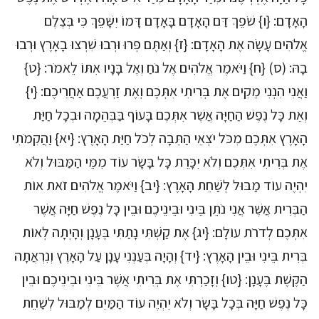
הָאָדָם: {ו} שֹׁפֵךְ דַּם הָאָדָם בָּאָדָם דָּמוֹ יִשָּׁפֵךְ כִּי בְּצֶלֶם
אֱלֹהִים עָשָׂה אֶת הָאָדָם: {ז} וְאַתֶּם פְּרוּ וּרְבוּ שִׁרְצוּ בָאָרֶץ וּרְבוּ
בָהּ: (ס) {ח} וַיֹּאמֶר אֱלֹהִים אֶל נֹחַ וְאֶל בָּנָיו אִתּוֹ לֵאמֹר: {ט}
וַאֲנִי הִנְנִי מֵקִים אֶת בְּרִיתִי אִתְּכֶם וְאֶת זַרְעֲכֶם אַחֲרֵיכֶם: {י}
וְאֵת כָּל נֶפֶשׁ הַחַיָּה אֲשֶׁר אִתְּכֶם בָּעוֹף בַּבְּהֵמָה וּבְכָל חַיַּת
הָאָרֶץ אִתְּכֶם מִכֹּל יֹצְאֵי הַתֵּבָה לְכֹל חַיַּת הָאָרֶץ: {יא} וַהֲקִמֹתִי
אֶת בְּרִיתִי אִתְּכֶם וְלֹא יִכָּרֵת כָּל בָּשָׂר עוֹד מִמֵּי הַמַּבּוּל וְלֹא
יִהְיֶה עוֹד מַבּוּל לְשַׁחֵת הָאָרֶץ: {יב} וַיֹּאמֶר אֱלֹהִים זֹאת אוֹת
הַבְּרִית אֲשֶׁר אֲנִי נֹתֵן בֵּינִי וּבֵינֵיכֶם וּבֵין כָּל נֶפֶשׁ חַיָּה אֲשֶׁר
אִתְּכֶם לְדֹרֹת עוֹלָם: {יג} אֶת קַשְׁתִּי נָתַתִּי בֶּעָנָן וְהָיְתָה לְאוֹת
בְּרִית בֵּינִי וּבֵין הָאָרֶץ: {יד} וְהָיָה בְּעַנְנִי עָנָן עַל הָאָרֶץ וְנִרְאֲתָה
הַקֶּשֶׁת בֶּעָנָן: {טו} וְזָכַרְתִּי אֶת בְּרִיתִי אֲשֶׁר בֵּינִי וּבֵינֵיכֶם וּבֵין
כָּל נֶפֶשׁ חַיָּה בְּכָל בָּשָׂר וְלֹא יִהְיֶה עוֹד הַמַּיִם לְמַבּוּל לְשַׁחֵת