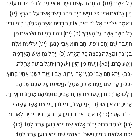
כָּל בָּשָׂר: {טז} וְהָיְתָה הַקֶּשֶׁת בֶּעָנָן וּרְאִיתִיהָ לִזְכֹּר בְּרִית עוֹלָם
בֵּין אֱלֹהִים וּבֵין כָּל נֶפֶשׁ חַיָּה בְּכָל בָּשָׂר אֲשֶׁר עַל הָאָרֶץ: {יז}
וַיֹּאמֶר אֱלֹהִים אֶל נֹחַ זֹאת אוֹת הַבְּרִית אֲשֶׁר הֲקִמֹתִי בֵּינִי וּבֵין
כָּל בָּשָׂר אֲשֶׁר עַל הָאָרֶץ: (פ) {יח} וַיִּהְיוּ בְנֵי נֹחַ הַיֹּצְאִים מִן
הַתֵּבָה שֵׁם וְחָם וָיָפֶת וְחָם הוּא אֲבִי כְנָעַן: {יט} שְׁלֹשָׁה אֵלֶּה
בְּנֵי נֹחַ וּמֵאֵלֶּה נָפְצָה כָל הָאָרֶץ: {כ} וַיָּחֶל נֹחַ אִישׁ הָאֲדָמָה
וַיִּטַּע כָּרֶם: {כא} וַיֵּשְׁתְּ מִן הַיַּיִן וַיִּשְׁכָּר וַיִּתְגַּל בְּתוֹךְ אָהֳלֹה:
{כב} וַיַּרְא חָם אֲבִי כְנַעַן אֵת עֶרְוַת אָבִיו וַיַּגֵּד לִשְׁנֵי אֶחָיו בַּחוּץ:
{כג} וַיִּקַּח שֵׁם וָיֶפֶת אֶת הַשִּׂמְלָה וַיָּשִׂימוּ עַל שְׁכֶם שְׁנֵיהֶם
וַיֵּלְכוּ אֲחֹרַנִּית וַיְכַסּוּ אֵת עֶרְוַת אֲבִיהֶם וּפְנֵיהֶם אֲחֹרַנִּית וְעֶרְוַת
אֲבִיהֶם לֹא רָאוּ: {כד} וַיִּיקֶץ נֹחַ מִיֵּינוֹ וַיֵּדַע אֵת אֲשֶׁר עָשָׂה לוֹ
בְּנוֹ הַקָּטָן: {כה} וַיֹּאמֶר אָרוּר כְּנָעַן עֶבֶד עֲבָדִים יִהְיֶה לְאֶחָיו:
{כו} וַיֹּאמֶר בָּרוּךְ יְהוָֹה אֱלֹהֵי שֵׁם וִיהִי כְנַעַן עֶבֶד לָמוֹ: {כז}
יַפְתְּ אֱלֹהִים לְיֶפֶת וְיִשְׁכֹּן בְּאָהֳלֵי שֵׁם וִיהִי כְנַעַן עֶבֶד לָמוֹ: