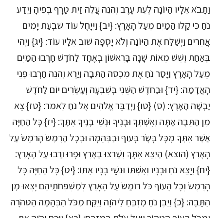
וַתָּבֹא אֵלָיו הַיּוֹנָה לְעֵת עֶרֶב וְהִנֵּה עֲלֵה זַיִת טָרָף בְּפִיהָ וַיֵּדַע
נֹחַ כִּי קַלּוּ הַמַּיִם מֵעַל הָאָרֶץ: {יב} וַיִּיָּחֶל עוֹד שִׁבְעַת יָמִים
אֲחֵרִים וַיְשַׁלַּח אֶת הַיּוֹנָה וְלֹא יָסְפָה שׁוּב אֵלָיו עוֹד: {יג} וַיְהִי
בְּאַחַת וְשֵׁשׁ מֵאוֹת שָׁנָה בָּרִאשׁוֹן בְּאֶחָד לַחֹדֶשׁ חָרְבוּ הַמַּיִם
מֵעַל הָאָרֶץ וַיָּסַר נֹחַ אֶת מִכְסֵה הַתֵּבָה וַיַּרְא וְהִנֵּה חָרְבוּ פְּנֵי
הָאֲדָמָה: {יד} וּבַחֹדֶשׁ הַשֵּׁנִי בְּשִׁבְעָה וְעֶשְׂרִים יוֹם לַחֹדֶשׁ
יָבְשָׁה הָאָרֶץ: (ס) {טו} וַיְדַבֵּר אֱלֹהִים אֶל נֹחַ לֵאמֹר: {טז} צֵא
מִן הַתֵּבָה אַתָּה וְאִשְׁתְּךָ וּבָנֶיךָ וּנְשֵׁי בָנֶיךָ אִתָּךְ: {יז} כָּל הַחַיָּה
אֲשֶׁר אִתְּךָ מִכָּל בָּשָׂר בָּעוֹף וּבַבְּהֵמָה וּבְכָל הָרֶמֶשׂ הָרֹמֵשׂ עַל
הָאָרֶץ (הוצא) הַיְצֵא אִתָּךְ וְשָׁרְצוּ בָאָרֶץ וּפָרוּ וְרָבוּ עַל הָאָרֶץ:
{יח} וַיֵּצֵא נֹחַ וּבָנָיו וְאִשְׁתּוֹ וּנְשֵׁי בָנָיו אִתּוֹ: {יט} כָּל הַחַיָּה כָּל
הָרֶמֶשׂ וְכָל הָעוֹף כֹּל רוֹמֵשׂ עַל הָאָרֶץ לְמִשְׁפְּחֹתֵיהֶם יָצְאוּ מִן
הַתֵּבָה: {כ} וַיִּבֶן נֹחַ מִזְבֵּחַ לַיהֹוָה וַיִּקַּח מִכֹּל הַבְּהֵמָה הַטְּהֹרָה