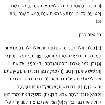
{כח} וַיְחִי נֹחַ אַחַר הַמַּבּוּל שְׁלשׁ מֵאוֹת שָׁנָה וַחֲמִשִּׁים שָׁנָה:
{כט} וַיְהִי כָּל יְמֵי נֹחַ תְּשַׁע מֵאוֹת שָׁנָה וַחֲמִשִּׁים שָׁנָה וַיָּמֹת:
(פ)
בראשית פרק-י
{א} וְאֵלֶּה תּוֹלְדֹת בְּנֵי נֹחַ שֵׁם חָם וָיָפֶת וַיִּוָּלְדוּ לָהֶם בָּנִים אַחַר
הַמַּבּוּל: {ב} בְּנֵי יֶפֶת גֹּמֶר וּמָגוֹג וּמָדַי וְיָוָן וְתֻבָל וּמֶשֶׁךְ וְתִירָס:
{ג} וּבְנֵי גֹּמֶר אַשְׁכְּנַז וְרִיפַת וְתֹגַרְמָה: {ד} וּבְנֵי יָוָן אֱלִישָׁה
וְתַרְשִׁישׁ כִּתִּים וְדֹדָנִים: {ה} מֵאֵלֶּה נִפְרְדוּ אִיֵּי הַגּוֹיִם בְּאַרְצֹתָם
אִישׁ לִלְשֹׁנוֹ לְמִשְׁפְּחֹתָם בְּגוֹיֵהֶם: {ו} וּבְנֵי חָם כּוּשׁ וּמִצְרַיִם
וּפוּט וּכְנָעַן: {ז} וּבְנֵי כוּשׁ סְבָא וַחֲוִילָה וְסַבְתָּה וְרַעְמָה
וְסַבְתְּכָא וּבְנֵי רַעְמָה שְׁבָא וּדְדָן: {ח} וְכוּשׁ יָלַד אֶת נִמְרֹד הוּא
הֵחֵל לִהְיוֹת גִּבֹּר בָּאָרֶץ: {ט} הוּא הָיָה גִּבֹּר צַיִד לִפְנֵי יְהֹוָה עַל