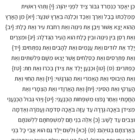
כֵּן יֵאָמַר כְּנִמְרֹד גִּבּוֹר צַיִד לִפְנֵי יְהֹוָה: {י} וַתְּהִי רֵאשִׁית
מַמְלַכְתּוֹ בָּבֶל וְאֶרֶךְ וְאַכַּד וְכַלְנֵה בְּאֶרֶץ שִׁנְעָר: {יא} מִן הָאָרֶץ
הַהִוא יָצָא אַשּׁוּר וַיִּבֶן אֶת נִינְוֵה וְאֶת רְחֹבֹת עִיר וְאֶת כָּלַח: {יב}
וְאֶת רֶסֶן בֵּין נִינְוֵה וּבֵין כָּלַח הִוא הָעִיר הַגְּדֹלָה: {יג} וּמִצְרַיִם
יָלַד אֶת לוּדִים וְאֶת עֲנָמִים וְאֶת לְהָבִים וְאֶת נַפְתֻּחִים: {יד}
וְאֶת פַּתְרֻסִים וְאֶת כַּסְלֻחִים אֲשֶׁר יָצְאוּ מִשָּׁם פְּלִשְׁתִּים וְאֶת
כַּפְתֹּרִים: (ס) {טו} וּכְנַעַן יָלַד אֶת צִידֹן בְּכֹרוֹ וְאֶת חֵת: {טז}
וְאֶת הַיְבוּסִי וְאֶת הָאֱמֹרִי וְאֵת הַגִּרְגָּשִׁי: {יז} וְאֶת הַחִוִּי וְאֶת
הָעַרְקִי וְאֶת הַסִּינִי: {יח} וְאֶת הָאַרְוָדִי וְאֶת הַצְּמָרִי וְאֶת
הַחֲמָתִי וְאַחַר נָפֹצוּ מִשְׁפְּחוֹת הַכְּנַעֲנִי: {יט} וַיְהִי גְּבוּל הַכְּנַעֲנִי
מִצִּידֹן בֹּאֲכָה גְרָרָה עַד עַזָּה בֹּאֲכָה סְדֹמָה וַעֲמֹרָה וְאַדְמָה
וּצְבֹיִם עַד לָשַׁע: {כ} אֵלֶּה בְנֵי חָם לְמִשְׁפְּחֹתָם לִלְשֹׁנֹתָם
בְּאַרְצֹתָם בְּגוֹיֵהֶם: (ס) {כא} וּלְשֵׁם יֻלַּד גַּם הוּא אֲבִי כָּל בְּנֵי