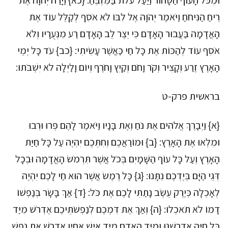
וּמִכֹּל הָעוֹף הַטָּהוֹר וַיַּעַל עֹלֹת בַּמִּזְבֵּחַ: {כא} וַיָּרַח יְהֹוָה אֶת
רֵיחַ הַנִּיחֹחַ וַיֹּאמֶר יְהֹוָה אֶל לִבּוֹ לֹא אֹסִף לְקַלֵּל עוֹד אֶת
הָאֲדָמָה בַּעֲבוּר הָאָדָם כִּי יֵצֶר לֵב הָאָדָם רַע מִנְּעֻרָיו וְלֹא
אֹסִף עוֹד לְהַכּוֹת אֶת כָּל חַי כַּאֲשֶׁר עָשִׂיתִי: {כב} עֹד כָּל יְמֵי
הָאָרֶץ זֶרַע וְקָצִיר וְקֹר וָחֹם וְקַיִץ וָחֹרֶף וְיוֹם וָלַיְלָה לֹא יִשְׁבֹּתוּ:
בראשית פרק-ט
{א} וַיְבָרֶךְ אֱלֹהִים אֶת נֹחַ וְאֶת בָּנָיו וַיֹּאמֶר לָהֶם פְּרוּ וּרְבוּ
וּמִלְאוּ אֶת הָאָרֶץ: {ב} וּמוֹרַאֲכֶם וְחִתְּכֶם יִהְיֶה עַל כָּל חַיַּת
הָאָרֶץ וְעַל כָּל עוֹף הַשָּׁמָיִם בְּכֹל אֲשֶׁר תִּרְמֹשׂ הָאֲדָמָה וּבְכָל
דְּגֵי הַיָּם בְּיֶדְכֶם נִתָּנוּ: {ג} כָּל רֶמֶשׂ אֲשֶׁר הוּא חַי לָכֶם יִהְיֶה
לְאָכְלָה כְּיֶרֶק עֵשֶׂב נָתַתִּי לָכֶם אֶת כֹּל: {ד} אַךְ בָּשָׂר בְּנַפְשׁוֹ
דָמוֹ לֹא תֹאכֵלוּ: {ה} וְאַךְ אֶת דִּמְכֶם לְנַפְשֹׁתֵיכֶם אֶדְרֹשׁ מִיַּד
כָּל חַיָּה אֶדְרְשֶׁנּוּ וּמִיַּד הָאָדָם מִיַּד אִישׁ אָחִיו אֶדְרֹשׁ אֶת נֶפֶשׁ