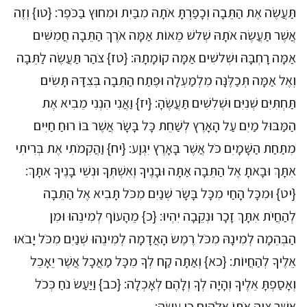
תַּעֲשֶׂה אֶת הַתֵּבָה וְכָפַרְתָּ אֹתָהּ מִבַּיִת וּמִחוּץ בַּכֹּפֶר: {טו} וְזֶה
אֲשֶׁר תַּעֲשֶׂה אֹתָהּ שְׁלשׁ מֵאוֹת אַמָּה אֹרֶךְ הַתֵּבָה חֲמִשִּׁים
אַמָּה רָחְבָּהּ וּשְׁלשִׁים אַמָּה קוֹמָתָהּ: {טז} צֹהַר תַּעֲשֶׂה לַתֵּבָה
וְאֶל אַמָּה תְּכַלֶּנָּה מִלְמַעְלָה וּפֶתַח הַתֵּבָה בְּצִדָּהּ תָּשִׂים
תַּחְתִּיִּם שְׁנִיִּם וּשְׁלִשִׁים תַּעֲשֶׂהָ: {יז} וַאֲנִי הִנְנִי מֵבִיא אֶת
הַמַּבּוּל מַיִם עַל הָאָרֶץ לְשַׁחֵת כָּל בָּשָׂר אֲשֶׁר בּוֹ רוּחַ חַיִּים
מִתַּחַת הַשָּׁמָיִם כֹּל אֲשֶׁר בָּאָרֶץ יִגְוָע: {יח} וַהֲקִמֹתִי אֶת בְּרִיתִי
אִתָּךְ וּבָאתָ אֶל הַתֵּבָה אַתָּה וּבָנֶיךָ וְאִשְׁתְּךָ וּנְשֵׁי בָנֶיךָ אִתָּךְ:
{יט} וּמִכָּל הָחַי מִכָּל בָּשָׂר שְׁנַיִם מִכֹּל תָּבִיא אֶל הַתֵּבָה
לְהַחֲיֹת אִתָּךְ זָכָר וּנְקֵבָה יִהְיוּ: {כ} מֵהָעוֹף לְמִינֵהוּ וּמִן
הַבְּהֵמָה לְמִינָהּ מִכֹּל רֶמֶשׂ הָאֲדָמָה לְמִינֵהוּ שְׁנַיִם מִכֹּל יָבֹאוּ
אֵלֶיךָ לְהַחֲיוֹת: {כא} וְאַתָּה קַח לְךָ מִכָּל מַאֲכָל אֲשֶׁר יֵאָכֵל
וְאָסַפְתָּ אֵלֶיךָ וְהָיָה לְךָ וְלָהֶם לְאָכְלָה: {כב} וַיַּעַשׂ נֹחַ כְּכֹל
אֲשֶׁר צִוָּה אֹתוֹ אֱלֹהִים כֵּן עָשָׂה: