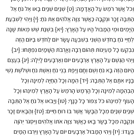
וְכֹל אֲשֶׁר רֹמֵשׂ עַל הָאֲדָמָה: {ט} שְׁנַיִם שְׁנַיִם בָּאוּ אֶל נֹחַ אֶל
הַתֵּבָה זָכָר וּנְקֵבָה כַּאֲשֶׁר צִוָּה אֱלֹהִים אֶת נֹחַ: {י} וַיְהִי לְשִׁבְעַת
הַיָּמִים וּמֵי הַמַּבּוּל הָיוּ עַל הָאָרֶץ: {יא} בִּשְׁנַת שֵׁשׁ מֵאוֹת שָׁנָה
לְחַיֵּי נֹחַ בַּחֹדֶשׁ הַשֵּׁנִי בְּשִׁבְעָה עָשָׂר יוֹם לַחֹדֶשׁ בַּיּוֹם הַזֶּה
נִבְקְעוּ כָּל מַעְיְנוֹת תְּהוֹם רַבָּה וַאֲרֻבֹּת הַשָּׁמַיִם נִפְתָּחוּ: {יב}
וַיְהִי הַגֶּשֶׁם עַל הָאָרֶץ אַרְבָּעִים יוֹם וְאַרְבָּעִים לָיְלָה: {יג} בְּעֶצֶם
הַיּוֹם הַזֶּה בָּא נֹחַ וְשֵׁם וְחָם וָיֶפֶת בְּנֵי נֹחַ וְאֵשֶׁת נֹחַ וּשְׁלֹשֶׁת נְשֵׁי
בָנָיו אִתָּם אֶל הַתֵּבָה: {יד} הֵמָּה וְכָל הַחַיָּה לְמִינָהּ וְכָל
הַבְּהֵמָה לְמִינָהּ וְכָל הָרֶמֶשׂ הָרֹמֵשׂ עַל הָאָרֶץ לְמִינֵהוּ וְכָל
הָעוֹף לְמִינֵהוּ כֹּל צִפּוֹר כָּל כָּנָף: {טו} וַיָּבֹאוּ אֶל נֹחַ אֶל הַתֵּבָה
שְׁנַיִם שְׁנַיִם מִכָּל הַבָּשָׂר אֲשֶׁר בּוֹ רוּחַ חַיִּים: {טז} וְהַבָּאִים זָכָר
וּנְקֵבָה מִכָּל בָּשָׂר בָּאוּ כַּאֲשֶׁר צִוָּה אֹתוֹ אֱלֹהִים וַיִּסְגֹּר יְהֹוָה
בַּעֲדוֹ: {יז} וַיְהִי הַמַּבּוּל אַרְבָּעִים יוֹם עַל הָאָרֶץ וַיִּרְבּוּ הַמַּיִם