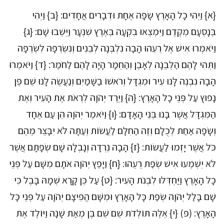
{א} וַיְהִי כָל הָאָרֶץ שָׂפָה אֶחָת וּדְבָרִים אֲחָדִים: {ב} וַיְהִי
בְּנָסְעָם מִקֶּדֶם וַיִּמְצְאוּ בִקְעָה בְּאֶרֶץ שִׁנְעָר וַיֵּשְׁבוּ שָׁם: {ג}
וַיֹּאמְרוּ אִישׁ אֶל רֵעֵהוּ הָבָה נִלְבְּנָה לְבֵנִים וְנִשְׂרְפָה לִשְׂרֵפָה
וַתְּהִי לָהֶם הַלְּבֵנָה לְאָבֶן וְהַחֵמָר הָיָה לָהֶם לַחֹמֶר: {ד} וַיֹּאמְרוּ
הָבָה נִבְנֶה לָּנוּ עִיר וּמִגְדָּל וְרֹאשׁוֹ בַשָּׁמַיִם וְנַעֲשֶׂה לָּנוּ שֵׁם פֶּן
נָפוּץ עַל פְּנֵי כָל הָאָרֶץ: {ה} וַיֵּרֶד יְהֹוָה לִרְאֹת אֶת הָעִיר וְאֶת
הַמִּגְדָּל אֲשֶׁר בָּנוּ בְּנֵי הָאָדָם: {ו} וַיֹּאמֶר יְהֹוָה הֵן עַם אֶחָד
וְשָׂפָה אַחַת לְכֻלָּם וְזֶה הַחִלָּם לַעֲשׂוֹת וְעַתָּה לֹא יִבָּצֵר מֵהֶם
כֹּל אֲשֶׁר יָזְמוּ לַעֲשׂוֹת: {ז} הָבָה נֵרְדָה וְנָבְלָה שָׁם שְׂפָתָם אֲשֶׁר
לֹא יִשְׁמְעוּ אִישׁ שְׂפַת רֵעֵהוּ: {ח} וַיָּפֶץ יְהֹוָה אֹתָם מִשָּׁם עַל פְּנֵי
כָל הָאָרֶץ וַיַּחְדְּלוּ לִבְנֹת הָעִיר: {ט} עַל כֵּן קָרָא שְׁמָהּ בָּבֶל כִּי
שָׁם בָּלַל יְהֹוָה שְׂפַת כָּל הָאָרֶץ וּמִשָּׁם הֱפִיצָם יְהֹוָה עַל פְּנֵי כָּל
הָאָרֶץ: (פ) {י} אֵלֶּה תּוֹלְדֹת שֵׁם שֵׁם בֶּן מְאַת שָׁנָה וַיּוֹלֶד אֶת