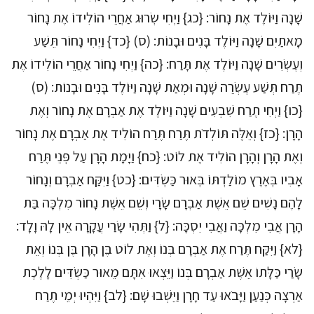
שָׁנָה וַיּוֹלֶד אֶת נָחוֹר: {כג} וַיְחִי שְׂרוּג אַחֲרֵי הוֹלִידוֹ אֶת נָחוֹר
מָאתַיִם שָׁנָה וַיּוֹלֶד בָּנִים וּבָנוֹת: (ס) {כד} וַיְחִי נָחוֹר תֵּשַׁע
וְעֶשְׂרִים שָׁנָה וַיּוֹלֶד אֶת תָּרַח: {כה} וַיְחִי נָחוֹר אַחֲרֵי הוֹלִידוֹ אֶת
תֶּרַח תְּשַׁע עֶשְׂרֵה שָׁנָה וּמְאַת שָׁנָה וַיּוֹלֶד בָּנִים וּבָנוֹת: (ס)
{כו} וַיְחִי תֶרַח שִׁבְעִים שָׁנָה וַיּוֹלֶד אֶת אַבְרָם אֶת נָחוֹר וְאֶת
הָרָן: {כז} וְאֵלֶּה תּוֹלְדֹת תֶּרַח תֶּרַח הוֹלִיד אֶת אַבְרָם אֶת נָחוֹר
וְאֶת הָרָן וְהָרָן הוֹלִיד אֶת לוֹט: {כח} וַיָּמָת הָרָן עַל פְּנֵי תֶּרַח
אָבִיו בְּאֶרֶץ מוֹלַדְתּוֹ בְּאוּר כַּשְׂדִּים: {כט} וַיִּקַּח אַבְרָם וְנָחוֹר
לָהֶם נָשִׁים שֵׁם אֵשֶׁת אַבְרָם שָׂרָי וְשֵׁם אֵשֶׁת נָחוֹר מִלְכָּה בַּת
הָרָן אֲבִי מִלְכָּה וַאֲבִי יִסְכָּה: {ל} וַתְּהִי שָׂרַי עֲקָרָה אֵין לָהּ וָלָד:
{לא} וַיִּקַּח תֶּרַח אֶת אַבְרָם בְּנוֹ וְאֶת לוֹט בֶּן הָרָן בֶּן בְּנוֹ וְאֵת
שָׂרַי כַּלָּתוֹ אֵשֶׁת אַבְרָם בְּנוֹ וַיֵּצְאוּ אִתָּם מֵאוּר כַּשְׂדִּים לָלֶכֶת
אַרְצָה כְּנַעַן וַיָּבֹאוּ עַד חָרָן וַיֵּשְׁבוּ שָׁם: {לב} וַיִּהְיוּ יְמֵי תֶרַח