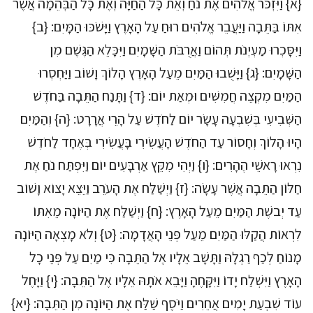
{א} וַיִּזְכֹּר אֱלֹהִים אֶת נֹחַ וְאֵת כָּל הַחַיָּה וְאֶת כָּל הַבְּהֵמָה אֲשֶׁר
אִתּוֹ בַּתֵּבָה וַיַּעֲבֵר אֱלֹהִים רוּחַ עַל הָאָרֶץ וַיָּשֹׁכּוּ הַמָּיִם: {ב}
וַיִּסָּכְרוּ מַעְיְנֹת תְּהוֹם וַאֲרֻבֹּת הַשָּׁמָיִם וַיִּכָּלֵא הַגֶּשֶׁם מִן
הַשָּׁמָיִם: {ג} וַיָּשֻׁבוּ הַמַּיִם מֵעַל הָאָרֶץ הָלוֹךְ וָשׁוֹב וַיַּחְסְרוּ
הַמַּיִם מִקְצֵה חֲמִשִּׁים וּמְאַת יוֹם: {ד} וַתָּנַח הַתֵּבָה בַּחֹדֶשׁ
הַשְּׁבִיעִי בְּשִׁבְעָה עָשָׂר יוֹם לַחֹדֶשׁ עַל הָרֵי אֲרָרָט: {ה} וְהַמַּיִם
הָיוּ הָלוֹךְ וְחָסוֹר עַד הַחֹדֶשׁ הָעֲשִׂירִי בָּעֲשִׂירִי בְּאֶחָד לַחֹדֶשׁ
נִרְאוּ רָאשֵׁי הֶהָרִים: {ו} וַיְהִי מִקֵּץ אַרְבָּעִים יוֹם וַיִּפְתַּח נֹחַ אֶת
חַלּוֹן הַתֵּבָה אֲשֶׁר עָשָׂה: {ז} וַיְשַׁלַּח אֶת הָעֹרֵב וַיֵּצֵא יָצוֹא וָשׁוֹב
עַד יְבשֶׁת הַמַּיִם מֵעַל הָאָרֶץ: {ח} וַיְשַׁלַּח אֶת הַיּוֹנָה מֵאִתּוֹ
לִרְאוֹת הֲקַלּוּ הַמַּיִם מֵעַל פְּנֵי הָאֲדָמָה: {ט} וְלֹא מָצְאָה הַיּוֹנָה
מָנוֹחַ לְכַף רַגְלָהּ וַתָּשָׁב אֵלָיו אֶל הַתֵּבָה כִּי מַיִם עַל פְּנֵי כָל
הָאָרֶץ וַיִּשְׁלַח יָדוֹ וַיִּקָּחֶהָ וַיָּבֵא אֹתָהּ אֵלָיו אֶל הַתֵּבָה: {י} וַיָּחֶל
עוֹד שִׁבְעַת יָמִים אֲחֵרִים וַיֹּסֶף שַׁלַּח אֶת הַיּוֹנָה מִן הַתֵּבָה: {יא}