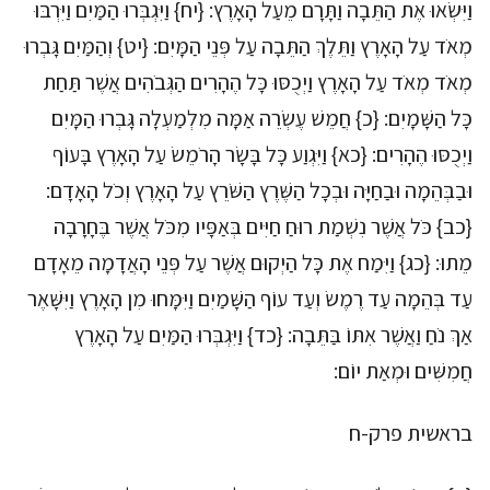
וַיִּשְׂאוּ אֶת הַתֵּבָה וַתָּרָם מֵעַל הָאָרֶץ: {יח} וַיִּגְבְּרוּ הַמַּיִם וַיִּרְבּוּ
מְאֹד עַל הָאָרֶץ וַתֵּלֶךְ הַתֵּבָה עַל פְּנֵי הַמָּיִם: {יט} וְהַמַּיִם גָּבְרוּ
מְאֹד מְאֹד עַל הָאָרֶץ וַיְכֻסּוּ כָּל הֶהָרִים הַגְּבֹהִים אֲשֶׁר תַּחַת
כָּל הַשָּׁמָיִם: {כ} חֲמֵשׁ עֶשְׂרֵה אַמָּה מִלְמַעְלָה גָּבְרוּ הַמָּיִם
וַיְכֻסּוּ הֶהָרִים: {כא} וַיִּגְוַע כָּל בָּשָׂר הָרֹמֵשׂ עַל הָאָרֶץ בָּעוֹף
וּבַבְּהֵמָה וּבַחַיָּה וּבְכָל הַשֶּׁרֶץ הַשֹּׁרֵץ עַל הָאָרֶץ וְכֹל הָאָדָם:
{כב} כֹּל אֲשֶׁר נִשְׁמַת רוּחַ חַיִּים בְּאַפָּיו מִכֹּל אֲשֶׁר בֶּחָרָבָה
מֵתוּ: {כג} וַיִּמַח אֶת כָּל הַיְקוּם אֲשֶׁר עַל פְּנֵי הָאֲדָמָה מֵאָדָם
עַד בְּהֵמָה עַד רֶמֶשׂ וְעַד עוֹף הַשָּׁמַיִם וַיִּמָּחוּ מִן הָאָרֶץ וַיִּשָּׁאֶר
אַךְ נֹחַ וַאֲשֶׁר אִתּוֹ בַּתֵּבָה: {כד} וַיִּגְבְּרוּ הַמַּיִם עַל הָאָרֶץ
חֲמִשִּׁים וּמְאַת יוֹם:
בראשית פרק-ח