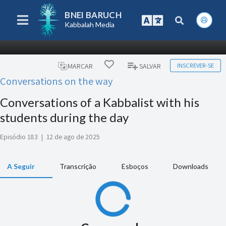
BNEI BARUCH
Kabbalah Media
INSCREVER-SE
MARCAR
SALVAR
Conversations on the way
Conversations of a Kabbalist with his
students during the day
Episódio 183
|
12 de ago de 2025
A Seguir
Transcrição
Esboços
Downloads