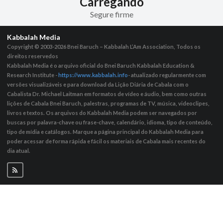
Carregando
Segure firme
Kabbalah Media
Copyright © 2003-2026
Bnei Baruch – Kabbalah L’Am Association, Todos os
direitos reservedos
Kabbalah Media é o arquivo oficial do Bnei Baruch Kabbalah Education &
Research Institute -
https://www.kabbalah.info
- atualizado regularmente com
versões visualizáveis ​​e para download da Lição Diária de Cabala com o
Cabalista Dr. Michael Laitman em formatos de vídeo e áudio, bem como outras
lições de Cabala Bnei Baruch, palestras, programas de TV, música, videoclipes,
livros e textos. Os arquivos do Kabbalah Media podem ser navegados por
buscas por palavra-chave ou frase-chave, calendário, idioma, tipo de conteúdo,
tipo de mídia e catálogos. Marque a página principal do Kabbalah Media para
poder acessar de forma rápida e fácil os materiais de Cabala mais recentes do
dia atual.