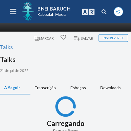
BNEI BARUCH
Kabbalah Media
INSCREVER-SE
MARCAR
SALVAR
Talks
Talks
21 de jul de 2022
A Seguir
Transcrição
Esboços
Downloads
Carregando
Segure firme