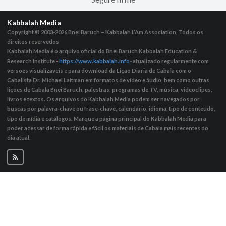
Kabbalah Media
Copyright © 2003-2026
Bnei Baruch – Kabbalah L’Am Association, Todos os
direitos reservedos
Kabbalah Media é o arquivo oficial do Bnei Baruch Kabbalah Education &
Research Institute -
https://www.kabbalah.info
- atualizado regularmente com
versões visualizáveis ​​e para download da Lição Diária de Cabala com o
Cabalista Dr. Michael Laitman em formatos de vídeo e áudio, bem como outras
lições de Cabala Bnei Baruch, palestras, programas de TV, música, videoclipes,
livros e textos. Os arquivos do Kabbalah Media podem ser navegados por
buscas por palavra-chave ou frase-chave, calendário, idioma, tipo de conteúdo,
tipo de mídia e catálogos. Marque a página principal do Kabbalah Media para
poder acessar de forma rápida e fácil os materiais de Cabala mais recentes do
dia atual.