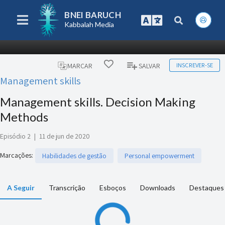
BNEI BARUCH
Kabbalah Media
INSCREVER-SE
MARCAR
SALVAR
Management skills
Management skills. Decision Making
Methods
Episódio 2
|
11 de jun de 2020
Marcações
:
Habilidades de gestão
Personal empowerment
A Seguir
Transcrição
Esboços
Downloads
Destaques 