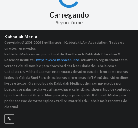
Carregando
Segure firme
Kabbalah Media
Copyright © 2003-2026
Bnei Baruch – Kabbalah L’Am Association, Todos os
direitos reservedos
Kabbalah Media é o arquivo oficial do Bnei Baruch Kabbalah Education &
Research Institute -
https://www.kabbalah.info
- atualizado regularmente com
versões visualizáveis ​​e para download da Lição Diária de Cabala com o
Cabalista Dr. Michael Laitman em formatos de vídeo e áudio, bem como outras
lições de Cabala Bnei Baruch, palestras, programas de TV, música, videoclipes,
livros e textos. Os arquivos do Kabbalah Media podem ser navegados por
buscas por palavra-chave ou frase-chave, calendário, idioma, tipo de conteúdo,
tipo de mídia e catálogos. Marque a página principal do Kabbalah Media para
poder acessar de forma rápida e fácil os materiais de Cabala mais recentes do
dia atual.