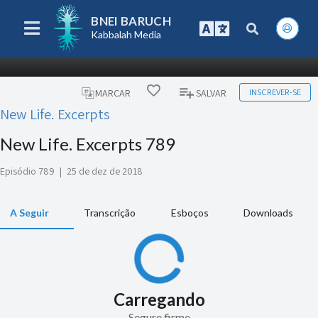
BNEI BARUCH
Kabbalah Media
INSCREVER-SE
MARCAR
SALVAR
New Life. Excerpts
New Life. Excerpts 789
Episódio 789
|
25 de dez de 2018
A Seguir
Transcrição
Esboços
Downloads
Carregando
Segure firme