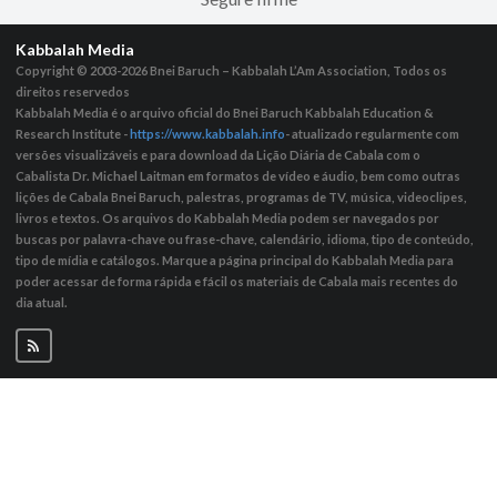
Kabbalah Media
Copyright © 2003-2026
Bnei Baruch – Kabbalah L’Am Association, Todos os
direitos reservedos
Kabbalah Media é o arquivo oficial do Bnei Baruch Kabbalah Education &
Research Institute -
https://www.kabbalah.info
- atualizado regularmente com
versões visualizáveis ​​e para download da Lição Diária de Cabala com o
Cabalista Dr. Michael Laitman em formatos de vídeo e áudio, bem como outras
lições de Cabala Bnei Baruch, palestras, programas de TV, música, videoclipes,
livros e textos. Os arquivos do Kabbalah Media podem ser navegados por
buscas por palavra-chave ou frase-chave, calendário, idioma, tipo de conteúdo,
tipo de mídia e catálogos. Marque a página principal do Kabbalah Media para
poder acessar de forma rápida e fácil os materiais de Cabala mais recentes do
dia atual.