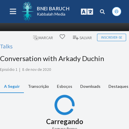
BNEI BARUCH
Kabbalah Media
INSCREVER-SE
MARCAR
SALVAR
Talks
Conversation with Arkady Duchin
Episódio 1
|
8 de nov de 2020
A Seguir
Transcrição
Esboços
Downloads
Destaques 
Carregando
Segure firme