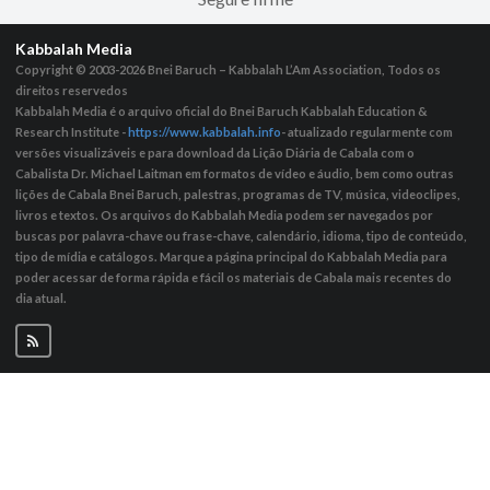
Kabbalah Media
Copyright © 2003-2026
Bnei Baruch – Kabbalah L’Am Association, Todos os
direitos reservedos
Kabbalah Media é o arquivo oficial do Bnei Baruch Kabbalah Education &
Research Institute -
https://www.kabbalah.info
- atualizado regularmente com
versões visualizáveis ​​e para download da Lição Diária de Cabala com o
Cabalista Dr. Michael Laitman em formatos de vídeo e áudio, bem como outras
lições de Cabala Bnei Baruch, palestras, programas de TV, música, videoclipes,
livros e textos. Os arquivos do Kabbalah Media podem ser navegados por
buscas por palavra-chave ou frase-chave, calendário, idioma, tipo de conteúdo,
tipo de mídia e catálogos. Marque a página principal do Kabbalah Media para
poder acessar de forma rápida e fácil os materiais de Cabala mais recentes do
dia atual.