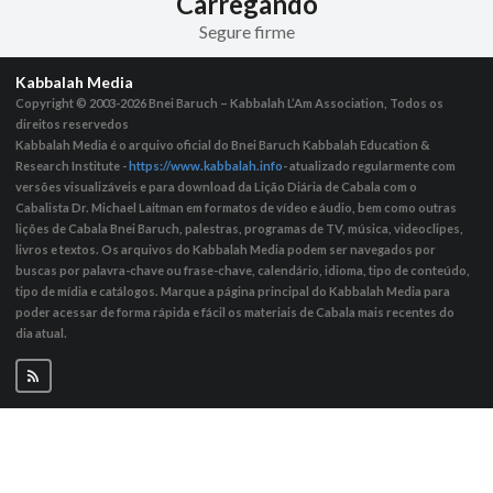
Carregando
Segure firme
Kabbalah Media
Copyright © 2003-2026
Bnei Baruch – Kabbalah L’Am Association, Todos os
direitos reservedos
Kabbalah Media é o arquivo oficial do Bnei Baruch Kabbalah Education &
Research Institute -
https://www.kabbalah.info
- atualizado regularmente com
versões visualizáveis ​​e para download da Lição Diária de Cabala com o
Cabalista Dr. Michael Laitman em formatos de vídeo e áudio, bem como outras
lições de Cabala Bnei Baruch, palestras, programas de TV, música, videoclipes,
livros e textos. Os arquivos do Kabbalah Media podem ser navegados por
buscas por palavra-chave ou frase-chave, calendário, idioma, tipo de conteúdo,
tipo de mídia e catálogos. Marque a página principal do Kabbalah Media para
poder acessar de forma rápida e fácil os materiais de Cabala mais recentes do
dia atual.