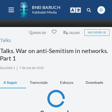
BNEI BARUCH
Kabbalah Media
INSCREVER-SE
MARCAR
SALVAR
Talks
Talks. War on anti-Semitism in networks.
Part 1
Episódio 1
|
7 de out de 2020
A Seguir
Transcrição
Esboços
Downloads