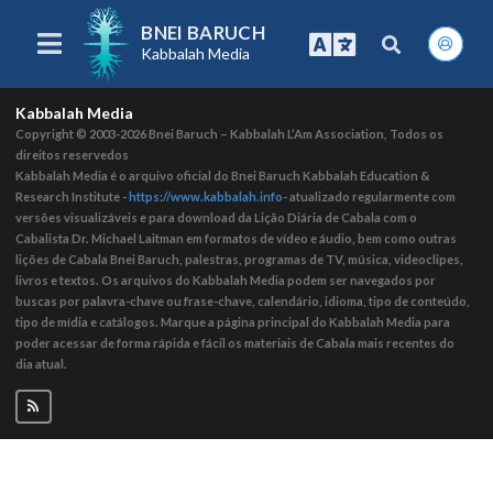
BNEI BARUCH
Kabbalah Media
Kabbalah Media
Copyright © 2003-2026
Bnei Baruch – Kabbalah L’Am Association, Todos os
direitos reservedos
Kabbalah Media é o arquivo oficial do Bnei Baruch Kabbalah Education &
Research Institute -
https://www.kabbalah.info
- atualizado regularmente com
versões visualizáveis ​​e para download da Lição Diária de Cabala com o
Cabalista Dr. Michael Laitman em formatos de vídeo e áudio, bem como outras
lições de Cabala Bnei Baruch, palestras, programas de TV, música, videoclipes,
livros e textos. Os arquivos do Kabbalah Media podem ser navegados por
buscas por palavra-chave ou frase-chave, calendário, idioma, tipo de conteúdo,
tipo de mídia e catálogos. Marque a página principal do Kabbalah Media para
poder acessar de forma rápida e fácil os materiais de Cabala mais recentes do
dia atual.