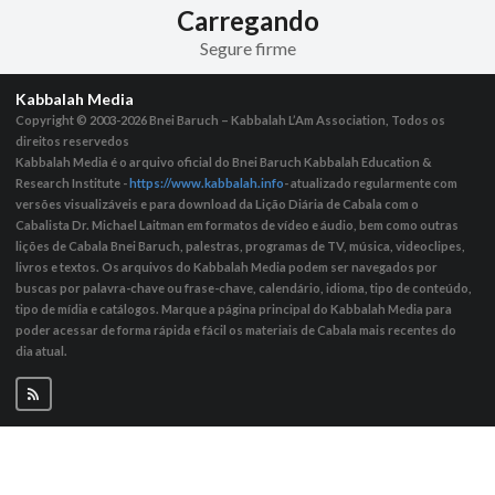
Carregando
Segure firme
Kabbalah Media
Copyright © 2003-2026
Bnei Baruch – Kabbalah L’Am Association, Todos os
direitos reservedos
Kabbalah Media é o arquivo oficial do Bnei Baruch Kabbalah Education &
Research Institute -
https://www.kabbalah.info
- atualizado regularmente com
versões visualizáveis ​​e para download da Lição Diária de Cabala com o
Cabalista Dr. Michael Laitman em formatos de vídeo e áudio, bem como outras
lições de Cabala Bnei Baruch, palestras, programas de TV, música, videoclipes,
livros e textos. Os arquivos do Kabbalah Media podem ser navegados por
buscas por palavra-chave ou frase-chave, calendário, idioma, tipo de conteúdo,
tipo de mídia e catálogos. Marque a página principal do Kabbalah Media para
poder acessar de forma rápida e fácil os materiais de Cabala mais recentes do
dia atual.