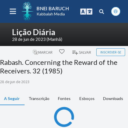
BNEI BARUCH
Kabbalah Media
Lição Diária
28 de jun de 2023 (Manhã)
INSCREVER-SE
MARCAR
SALVAR
Rabash. Concerning the Reward of the
Receivers. 32 (1985)
28 de jun de 2023
A Seguir
Transcrição
Fontes
Esboços
Downloads