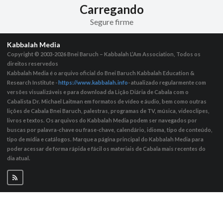
Carregando
Segure firme
Kabbalah Media
Copyright © 2003-2026
Bnei Baruch – Kabbalah L’Am Association, Todos os
direitos reservedos
Kabbalah Media é o arquivo oficial do Bnei Baruch Kabbalah Education &
Research Institute -
https://www.kabbalah.info
- atualizado regularmente com
versões visualizáveis ​​e para download da Lição Diária de Cabala com o
Cabalista Dr. Michael Laitman em formatos de vídeo e áudio, bem como outras
lições de Cabala Bnei Baruch, palestras, programas de TV, música, videoclipes,
livros e textos. Os arquivos do Kabbalah Media podem ser navegados por
buscas por palavra-chave ou frase-chave, calendário, idioma, tipo de conteúdo,
tipo de mídia e catálogos. Marque a página principal do Kabbalah Media para
poder acessar de forma rápida e fácil os materiais de Cabala mais recentes do
dia atual.