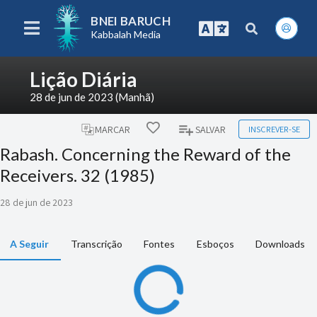
BNEI BARUCH
Kabbalah Media
Lição Diária
28 de jun de 2023 (Manhã)
INSCREVER-SE
MARCAR
SALVAR
Rabash. Concerning the Reward of the
Receivers. 32 (1985)
28 de jun de 2023
A Seguir
Transcrição
Fontes
Esboços
Downloads