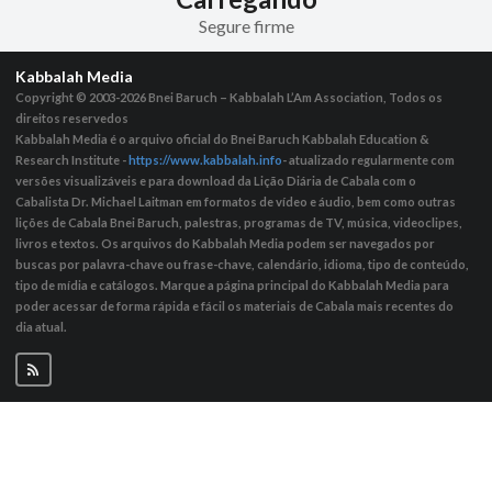
Segure firme
Kabbalah Media
Copyright © 2003-2026
Bnei Baruch – Kabbalah L’Am Association, Todos os
direitos reservedos
Kabbalah Media é o arquivo oficial do Bnei Baruch Kabbalah Education &
Research Institute -
https://www.kabbalah.info
- atualizado regularmente com
versões visualizáveis ​​e para download da Lição Diária de Cabala com o
Cabalista Dr. Michael Laitman em formatos de vídeo e áudio, bem como outras
lições de Cabala Bnei Baruch, palestras, programas de TV, música, videoclipes,
livros e textos. Os arquivos do Kabbalah Media podem ser navegados por
buscas por palavra-chave ou frase-chave, calendário, idioma, tipo de conteúdo,
tipo de mídia e catálogos. Marque a página principal do Kabbalah Media para
poder acessar de forma rápida e fácil os materiais de Cabala mais recentes do
dia atual.