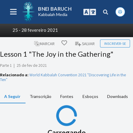
BNEI BARUCH
Kabbalah Media
25 - 28 fevereiro 2021
INSCREVER-SE
MARCAR
SALVAR
Lesson 1 "The Joy in the Gathering"
Parte 1
|
25 de fev de 2021
Relacionado a:
World Kabbalah Convention 2021 "Discovering Life in the
Ten"
A Seguir
Transcrição
Fontes
Esboços
Downloads
Carregando