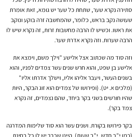
סתירה נקרא שער, שתחת כל שער יש גומא, זאת אומרת
שעושה נקב בראש, כלומר, שהמחשבה זרה בוקע ונוקב
את ראשו. וכשיש לו הרבה מחשבות זרות, זה נקרא שיש לו
הרבה שערות. וזה נקרא אדרת שער.
וזה סוד מה שכתוב אצל אלישע "וילך משם, וימצא את
אלישע בן שפט, והוא חרש שנים עשר צמדים לפניו, והוא
בשנים העשר, ויעבר אליהו אליו, וישלך אדרתו אליו"
(מלכים א. יט). (ופירושו של צמדים הוא זוג הבקר, היות
שהיו חורשים בשני בקר ביחד, שהם נצמדים, זה נקרא
צמד בקר).
בקר פירושו בקורת. ושנים עשר הוא סוד שלימות המדרגה
(כמו י"ב חדש, י"ב שעות). היינו שכבר יש לו כל בחינת