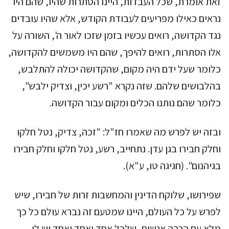
זאת אומרת, שכל העבדות, היינו הסתרות שהיו, שהם היו
נראים כאילו מפריעים לעבודת הקודש, אלא שהיו עובדים
נגד הקדושה, רואים עכשיו בזמן שזכו לאור ה', השורה על
אלו הסתרות, רואים להיפך, שהם היו משמשים להקדושה,
כלומר שעל ידם היה מקום, שהקדושה יכולה להתלבש,
בהלבושים שלהם. שזה נקרא "רשע יכין, וצדיק ילבש",
כלומר שהם נותנו הכלים ומקום עבור הקדושה.
ובזה יש לפרש מה שאמרו חז"ל: "זכה, צדיק, נטל חלקו
וחלק חבירו בגן עדן. נתחייב, רשע, נטל חלקו וחלק חבירו
בגיהנום". (חגיגה טו, ע"א).
שפירושו, שלוקח הדינין והמחשבות זרות של חבירו, שיש
לפרש על כל העולם, היינו שמטעם זה נברא עולם כל כך
מלא עם הרבה אנשים, שלכל אחד ואחד ואחד יש לו