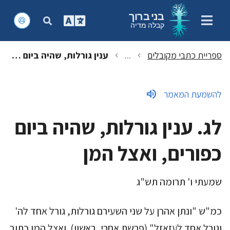
בני ברוך
קבלה מדיה
ספריית כתבי מקובלים
...
ענין גורלות, שהיה ביום כפורים, ואצל המן
chevron_left
chevron_left
volume_up
להשמעת המאמר
לג. ענין גורלות, שהיה ביום
כפורים, ואצל המן
שמעתי ו' תרומה תש"ג
כמ"ש "ונתן אהרן על שני השעירם גורלות, גורל אחד לה'
וגורל אחד לעזאזל" (פרשת אחרי, ראשון). ואצל המן כתוב