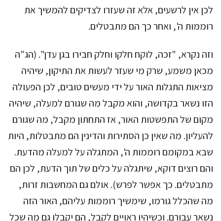
לכן אין לרשעים, אלא זה שעזרו לצדיקים להמשיך את
רוממות ה', ואחר כך הם מתבטלים.
וזה נקרא, "זכה, לוקח חלקו וחלק חבירו בגן עדן". (הג"ה
מכאן משמע, שרק מי שעזר לעשות את התיקון, שיהיה
מציאות התגלות האור על ידי מעשים טובים, לכן הפעולה
הזו נשאר בקדושה, והוא מקבל מה שגורם למעלה, שיהיה
מקום של התפשטות האור, אז התחתון מקבל, מה שגורם
להעליון. מה שאין כן הסתירות והדינין הם מתבטלות, היות
שבא במקומם רוממות ה', המתגלה על למעלה מהדעת.
והם רוצים דוקא, שיתגלה על כלים של תוך הדעת, לכן הם
מתבטלים. כך אפשר לפרש). אולם גם המחשבות זרות,
מה שהכלל גורמו, שימשיך רוממות עליהם, האור הזה
נשאר עבורם. וכשיהיו ראויים לקבל, הם יקבלו גם מה שכל