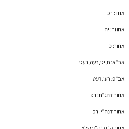
אחד: רכ
אחוזה: יח
אחור: כ
אב"א: ח,יט,רעה,רעט
אב"פ: רעו,רעט
אחור דחג"ת: רפ
אחור דנה"י: רפ
אחור ה"ס נה"י: שלא