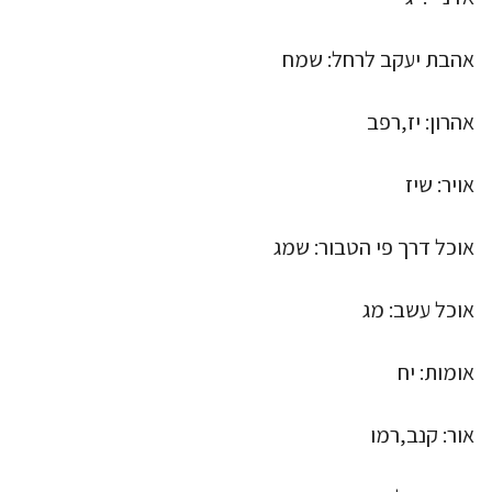
אהבת יעקב לרחל: שמח
אהרון: יז,רפב
אויר: שיז
אוכל דרך פי הטבור: שמג
אוכל עשב: מג
אומות: יח
אור: קנב,רמו