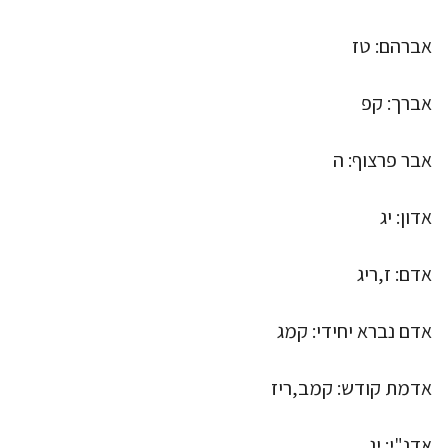
אברהם: טז
אברך: קפ
אבר פרצוף: ה
אדון: יג
אדם: ז,ריג
אדם נברא יחידי: קמג
אדמת קודש: קמב,ריז
אדנ"י: יג