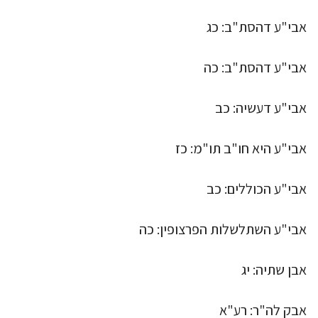
אבי"ע דהסת"ב: כג
אבי"ע דהסת"ב: כה
אבי"ע דעשיה: כב
אבי"ע היא חו"ב תו"מ: כז
אבי"ע הכוללים: כב
אבי"ע השתלשלות הפרצופין: כה
אבן שתיה: יג
אבק לה"ר: רע"א