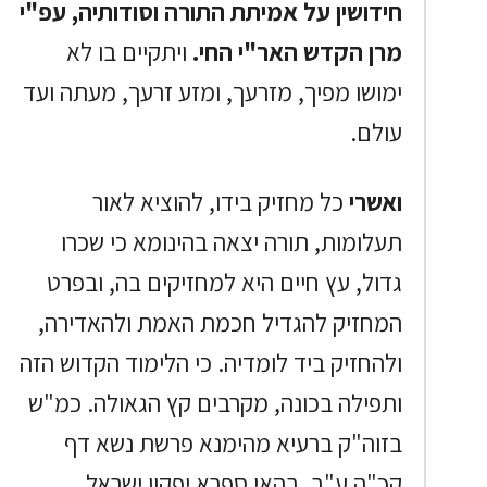
חידושין על אמיתת התורה וסודותיה, עפ"י
מרן הקדש האר"י החי.
ויתקיים בו לא
ימושו מפיך, מזרעך, ומזע זרעך, מעתה ועד
עולם.
ואשרי
כל מחזיק בידו, להוציא לאור
תעלומות, תורה יצאה בהינומא כי שכרו
גדול, עץ חיים היא למחזיקים בה, ובפרט
המחזיק להגדיל חכמת האמת ולהאדירה,
ולהחזיק ביד לומדיה. כי הלימוד הקדוש הזה
ותפילה בכונה, מקרבים קץ הגאולה. כמ"ש
בזוה"ק ברעיא מהימנא פרשת נשא דף
קכ"ה ע"ב, בהאי ספרא יפקון ישראל