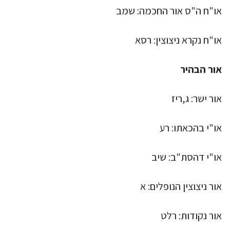
או"ח ה"ס אור החכמה: שמב
או"ח נקרא ניצוצין: רסא
אור הבהיר
אור ישר: ג,ריז
או"י בהכאתו: רע
או"י דהסת"ב: שיב
אור ניצוצין הנופלים: א
אור נקודות: רלט