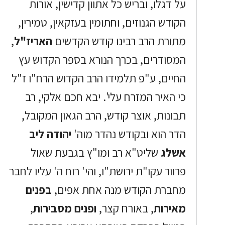
על דגלו, ובריש כל אתוון קדישין, אורות
הקודש הגנוזים, וחתומין בעזקאין, טמירין,
מתורת הרב רבינו קודש הקדשים
האריז"ל
,
המסודרים, בכרך הנורא בספר הקדוש עץ
החיים, ע"פ תלמידו הרב הקדוש הרח"ו ז"ל
כי האיר המזרח עלי'. יבא חכם אלקי, רב
תבונות, אוצר קודש, הרב הגאון המקובל,
הדר הוא ובקודש נהדר מוה'
יהודה ליב
אשלג
שליט"א רב ומו"ץ בגבעת שאול
פרוור עקו"ת ירושת"ו, והי' רוח ה' עליו לחבר
מחברת הקודש מנה אחת אפים,
בפנים
מאירות
, באורח קצר,
ופנים מסבירות
,