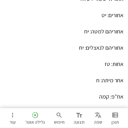
אחורים: יט
אחוריהם למטה: יח
אחוריהם לנאצלים: יח
אחות: טז
אחר מיתה: ח
אח"פ: קמה
איהו בנצח ואיהי בהוד: רמא
more_vert
slow_motion_video
search
text_fields
Translate
view_list
תוכן
שפה
תצוגה
חיפוש
גלילה אוטו'
עוד