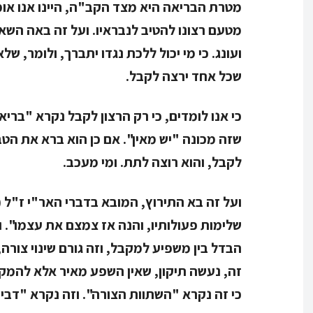
מטרת הבריאה היא מצד הקב"ה, היינו אנו או
מטעם רצונו להטיב לנבראיו. ועל זה באה השא
ועונג. כי מי יכול ללכת נגדו יתברך, ולומר, ש
שכל אחד ירצה לקבל.
כי אנו לומדים, כי
רק הרצון לקבל נקרא "בריא
שזה מכונה "יש מאין". אם כן הוא ברא את הט
לקבל, והוא רוצה לתת. ומי מעכב.
ועל זה בא התירוץ, המובא בדברי האר"י ז"ל 
שלימות פעולותיו, והנה אז צמצם את עצמו". ו
הבדל בין משפיע למקבל, וזה גורם שינוי צורה,
זה, נעשה תיקון, שאין השפע מאיר אלא להמקו
כי זה נקרא "השתוות הצורה". וזה נקרא "דביק