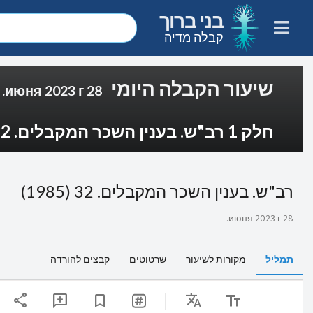
בני ברוך
קבלה מדיה
שיעור הקבלה היומי
28 июня 2023 г.
חלק 1 רב"ש. בענין השכר המקבלים. 32 (1985)
רב"ש. בענין השכר המקבלים. 32 (1985)
28 июня 2023 г.
תמליל
מקורות לשיעור
שרטוטים
קבצים להורדה
share
Translate
text_fields
add_comment
bookmark