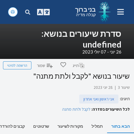
בני ברוך
קבלה מדיה
סדרת שיעורים בנושא:
undefined
26 יוני - 07 יולי 2023
הרשמה למינוי
תייג
שמור
שיעור בנושא "לקבל ולתת מתנה"
שיעור 3
|
28 יוני 2023
תיוגים
:
אני ראשון ואני אחרון
לכל השיעורים בסדרה:
לקבל ולתת מתנה
הבא בתור
תמליל
מקורות לשיעור
שרטוטים
קבצים להורדה