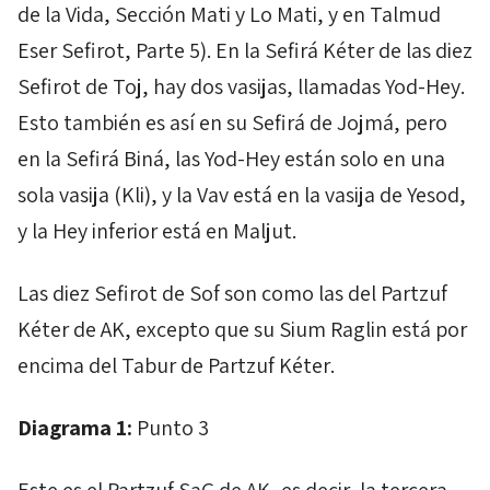
de la Vida, Sección
Mati
y
Lo
Mati
, y en
Talmud
Eser
Sefirot
, Parte 5). En la
Sefirá
Kéter
de las diez
Sefirot
de
Toj
, hay dos vasijas, llamadas
Yod
-
Hey
.
Esto también es así en su
Sefirá
de
Jojmá
, pero
en la
Sefirá
Biná
, las
Yod
-
Hey
están solo en una
sola vasija (
Kli
), y la
Vav
está en la vasija de
Yesod
,
y la
Hey
inferior está en
Maljut
.
Las diez
Sefirot
de
Sof
son como las del
Partzuf
Kéter
de
AK
, excepto que su
Sium
Raglin
está por
encima del
Tabur
de
Partzuf
Kéter
.
Diagrama 1:
Punto 3