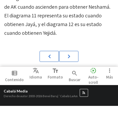
de
AK
cuando ascienden para obtener
Neshamá
.
El diagrama 11 representa su estado cuando
obtienen
Jayá
, y el diagrama 12 es su estado
cuando obtienen
Yejidá
.
Translate
text_fields
slow_motion_video
more_vert
view_list
search
Idioma
Formato
Auto-
Más
Contenido
Buscar
scroll
Cabalá Media
Derecho de autor 2003-2026
Benei Baruj ‘ Cabalá LaAm