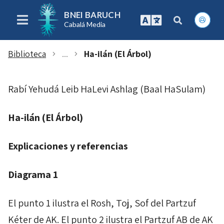
BNEI BARUCH
Cabalá Media
Biblioteca
...
Ha-ilán (El Árbol)
chevron_right
chevron_right
Rabí Yehudá Leib HaLevi Ashlag (Baal HaSulam)
Ha-ilán
(El Árbol)
Explicaciones y referencias
Diagrama 1
El punto 1 ilustra el
Rosh
,
Toj
,
Sof
del
Partzuf
Kéter
de
AK
. El punto 2 ilustra el
Partzuf
AB
de
AK