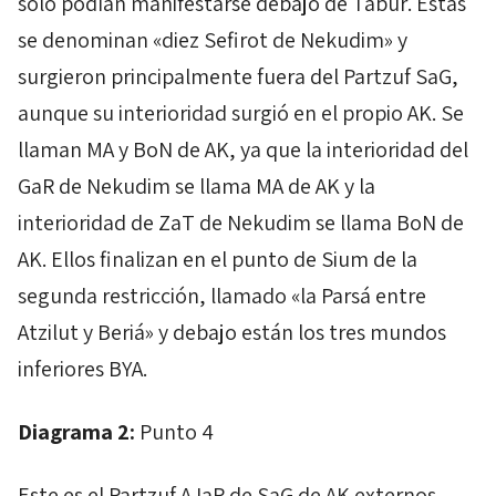
solo podían manifestarse debajo de
Tabur
. Estas
se denominan «diez
Sefirot
de
Nekudim
» y
surgieron principalmente fuera del
Partzuf
SaG
,
aunque su interioridad surgió en el propio
AK
. Se
llaman
MA
y
BoN
de
AK
, ya que la interioridad del
GaR
de
Nekudim
se llama
MA
de
AK
y la
interioridad de
ZaT
de
Nekudim
se llama
BoN
de
AK
. Ellos finalizan en el punto de
Sium
de la
segunda restricción, llamado «la
Parsá
entre
Atzilut
y
Beriá
» y debajo están los tres mundos
inferiores
BYA
.
Diagrama 2:
Punto 4
Este es el
Partzuf
AJaP
de
SaG
de
AK
externos,