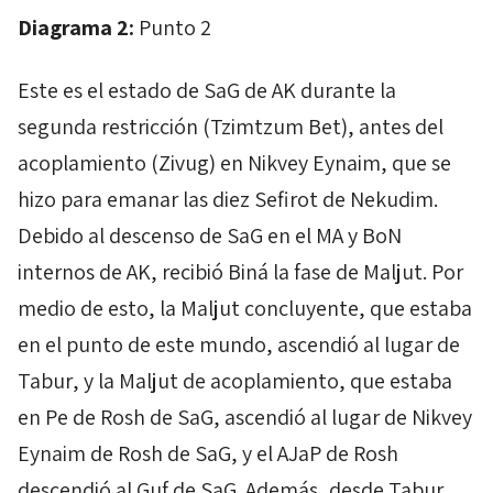
Diagrama 2:
Punto 2
Este es el estado de
SaG
de
AK
durante la
segunda restricción (
Tzimtzum
Bet
), antes del
acoplamiento (
Zivug)
en
Nikvey
Eynaim
, que se
hizo para emanar las diez
Sefirot
de
Nekudim
.
Debido al descenso de
SaG
en el
MA
y
BoN
internos
de
AK
, recibió
Biná
la fase de
Maljut
. Por
medio de esto, la
Maljut
concluyente, que estaba
en el punto de este mundo, ascendió al lugar de
Tabur
, y la
Maljut
de acoplamiento, que estaba
en
Pe
de
Rosh
de
SaG
, ascendió al lugar de
Nikvey
Eynaim
de
Rosh
de
SaG
, y el
AJaP
de
Rosh
descendió al
Guf
de
SaG
. Además, desde
Tabur