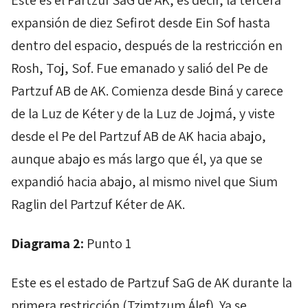
Este es el
Partzuf
SaG
de
AK
, es decir, la tercera
expansión de diez
Sefirot
desde
Ein
Sof
hasta
dentro del espacio, después de la restricción en
Rosh
,
Toj
,
Sof
. Fue emanado y salió del
Pe
de
Partzuf
AB
de
AK
. Comienza desde
Biná
y carece
de la Luz de
Kéter
y de la Luz de
Jojmá
, y viste
desde el
Pe
del
Partzuf
AB
de
AK
hacia abajo,
aunque abajo es más largo que él, ya que se
expandió hacia abajo, al mismo nivel que
Sium
Raglin
del
Partzuf
Kéter
de
AK
.
Diagrama 2:
Punto 1
Este es el estado de
Partzuf
SaG
de
AK
durante la
primera restricción (
Tzimtzum
Álef
). Ya se