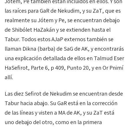
Jótem
,
Pe
también están incluidos en ellos. Y son
las raíces para
GaR
de
Nekudim, y
su
ZaT
, que es
realmente su
Jótem
y
Pe
, se encuentran debajo
de
Shibólet
HaZakán
y se extienden hasta el
Tabur
. Todos estos
AJaP
externos también se
llaman
Dikna
(barba)
de
SaG
de
AK
, y encontrarás
una explicación detallada de ellos en
Talmud
Eser
HaSefirot
, Parte 6, p 409, Punto 20, y en
Or
Pnimí
allí.
Las diez
Sefirot
de
Nekudim
se encuentran desde
Tabur
hacia abajo. Su
GaR
está en la corrección
de las líneas y visten a
MA
de
AK
, y su
ZaT
está
uno debajo del otro, como en la primera