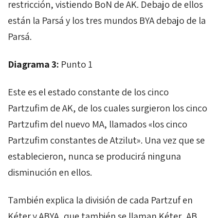
restricción, vistiendo
BoN
de
AK
. Debajo de ellos
están la
Parsá
y los tres mundos
BYA
debajo de la
Parsá
.
Diagrama 3:
Punto 1
Este es el estado constante de los cinco
Partzufim
de
AK
, de los cuales surgieron los cinco
Partzufim
del nuevo
MA
, llamados «los cinco
Partzufim
constantes de
Atzilut
». Una vez que se
establecieron, nunca se producirá ninguna
disminución en ellos.
También explica la división de cada
Partzuf
en
Kéter
y
ABYA
, que también se llaman
Kéter
,
AB
,