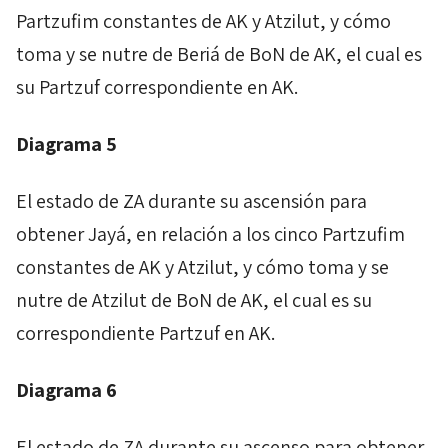
Partzufim
constantes de
AK
y
Atzilut
, y cómo
toma y se nutre de
Beriá
de
BoN
de
AK
, el cual es
su
Partzuf
correspondiente en
AK
.
Diagrama 5
El estado de
ZA
durante su ascensión para
obtener
Jayá,
en relación a los cinco
Partzufim
constantes de
AK
y
Atzilut
, y cómo toma y se
nutre de
Atzilut
de
BoN
de
AK
, el cual es su
correspondiente
Partzuf
en
AK
.
Diagrama 6
El estado de
ZA
durante su ascenso para obtener