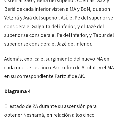
visten al
SaG
y
Beriá
del superior. Además,
SaG
y
Beriá
de cada inferior visten a
MA
y
BoN
, que son
Yetzirá
y
Asiá
del superior. Así, el
Pe
del superior se
considera el
Galgalta
del inferior, y el
Jazé
del
superior se considera el
Pe
del inferior, y
Tabur
del
superior se considera el
Jazé
del inferior.
Además, explica el surgimiento del nuevo
MA
en
cada uno de los cinco
Partzufim
de
Atzilut
, y el
MA
en su correspondiente
Partzuf
de AK.
Diagrama 4
El estado de
ZA
durante su ascensión para
obtener
Neshamá,
en relación a los cinco