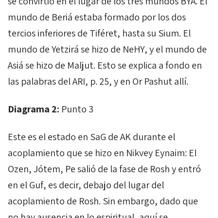
se convirtió en el lugar de los tres mundos
BYA
. El
mundo de
Beriá
estaba formado por los dos
tercios inferiores de
Tiféret
, hasta su
Sium
. El
mundo de
Yetzirá
se hizo de
NeHY
, y el mundo de
Asiá
se hizo de
Maljut
. Esto se explica a fondo en
las palabras del ARI, p. 25, y en
Or
Pashut
allí.
Diagrama 2:
Punto 3
Este es el estado en
SaG
de
AK
durante el
acoplamiento que se hizo en
Nikvey
Eynaim
: El
Ozen
,
Jótem
,
Pe
salió de la fase de
Rosh
y entró
en el
Guf
, es decir, debajo del lugar del
acoplamiento
de
Rosh
. Sin embargo, dado que
no hay ausencia en lo espiritual, aquí se