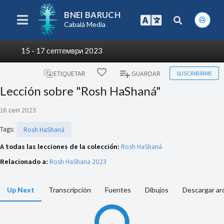
BNEI BARUCH
Cabalá Media
15 - 17 септември 2023
SUSCRIBIRME
ETIQUETAR
GUARDAR
Lección sobre "Rosh HaShaná"
16 сеп 2023
Tags
:
Rosh HaShaná
A todas las lecciones de la colección:
Rosh HaShaná
Relacionado a:
Rosh HaShana 2023
Up Next
Transcripción
Fuentes
Dibujos
Descargar ar