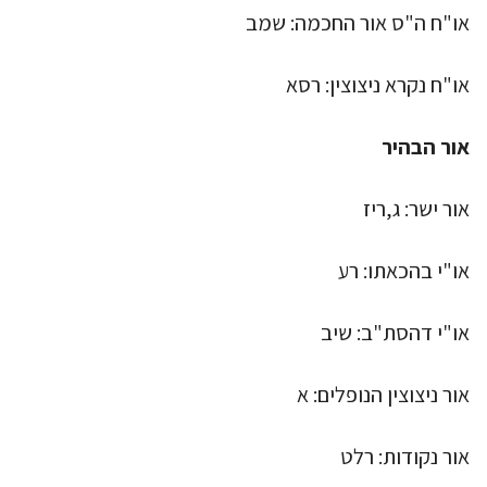
או"ח ה"ס אור החכמה: שמב
או"ח נקרא ניצוצין: רסא
אור הבהיר
אור ישר: ג,ריז
או"י בהכאתו: רע
או"י דהסת"ב: שיב
אור ניצוצין הנופלים: א
אור נקודות: רלט