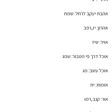
אהבת יעקב לרחל: שמח
אהרון: יז,רפב
אויר: שיז
אוכל דרך פי הטבור: שמג
אוכל עשב: מג
אומות: יח
אור: קנב,רמו