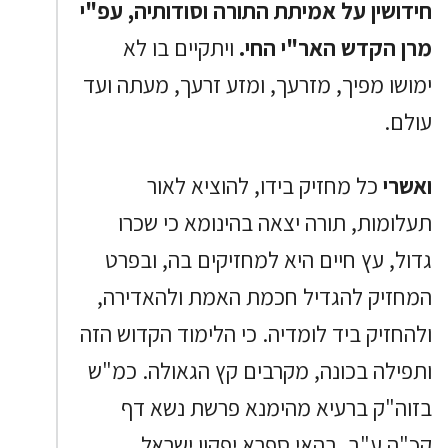
חידושין על אמיתת התורה וסודותיה, עפ"י
מרן הקדש האר"י החי.
ויתקיים בו לא
ימושו מפיך, מזרעך, ומזע זרעך, מעתה ועד
עולם.
ואשרי
כל מחזיק בידו, להוציא לאור
תעלומות, תורה יצאה בהינומא כי שכרו
גדול, עץ חיים היא למחזיקים בה, ובפרט
המחזיק להגדיל חכמת האמת ולהאדירה,
ולהחזיק ביד לומדיה. כי הלימוד הקדוש הזה
ותפילה בכונה, מקרבים קץ הגאולה. כמ"ש
בזוה"ק ברעיא מהימנא פרשת נשא דף
קכ"ה ע"ב, בהאי ספרא יפקון ישראל