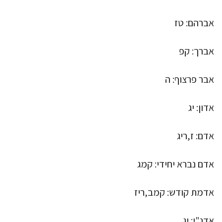
אברהם: טז
אברך: קפ
אבר פרצוף: ה
אדון: יג
אדם: ז,ריג
אדם נברא יחידי: קמג
אדמת קודש: קמב,ריז
אדנ"י: יג