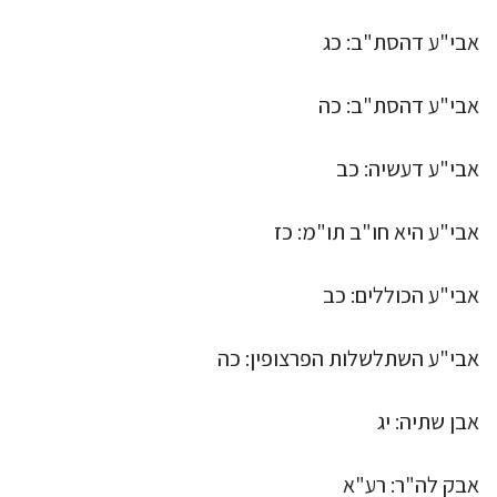
אבי"ע דהסת"ב: כג
אבי"ע דהסת"ב: כה
אבי"ע דעשיה: כב
אבי"ע היא חו"ב תו"מ: כז
אבי"ע הכוללים: כב
אבי"ע השתלשלות הפרצופין: כה
אבן שתיה: יג
אבק לה"ר: רע"א