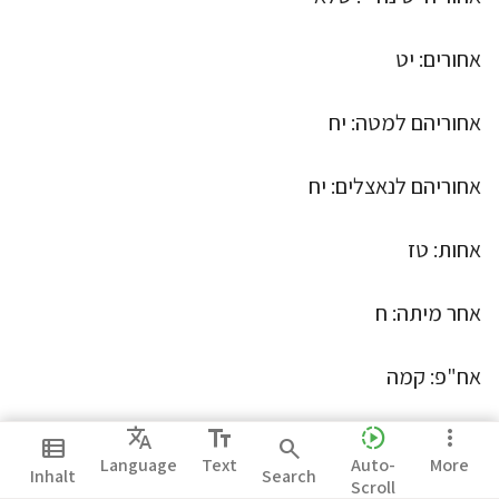
אחורים: יט
אחוריהם למטה: יח
אחוריהם לנאצלים: יח
אחות: טז
אחר מיתה: ח
אח"פ: קמה
Translate
text_fields
slow_motion_video
more_vert
איהו בנצח ואיהי בהוד: רמא
view_list
search
Language
Text
Auto-
More
Inhalt
Search
Scroll