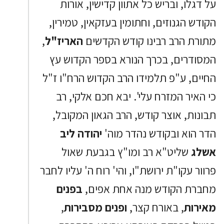
על דגלו, ובריש כל אתוון קדישין, אורות
הקודש הגנוזים, וחתומין בעזקאין, טמירין,
מתורת הרב רבינו קודש הקדשים
האריז"ל
,
המסודרים, בכרך הנורא בספר הקדוש עץ
החיים, ע"פ תלמידו הרב הקדוש הרח"ו ז"ל
כי האיר המזרח עלי'. יבא חכם אלקי, רב
תבונות, אוצר קודש, הרב הגאון המקובל,
הדר הוא ובקודש נהדר מוה'
יהודה ליב
אשלג
שליט"א רב ומו"ץ בגבעת שאול
פרוור עקו"ת ירושת"ו, והי' רוח ה' עליו לחבר
מחברת הקודש מנה אחת אפים,
בפנים
מאירות
, באורח קצר,
ופנים מסבירות
,