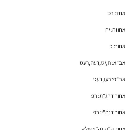
אחד: רכ
אחוזה: יח
אחור: כ
אב"א: ח,יט,רעה,רעט
אב"פ: רעו,רעט
אחור דחג"ת: רפ
אחור דנה"י: רפ
אחור ה"ס נה"י: שלא