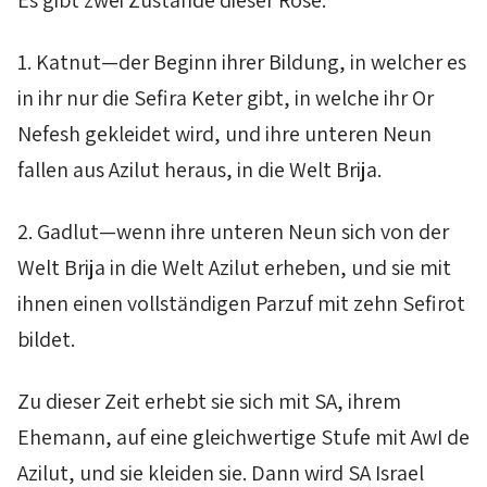
Es gibt zwei Zustände dieser Rose:
1.
Katnut
—der Beginn ihrer Bildung, in welcher es
in ihr nur die
Sefira
Keter
gibt, in welche ihr
Or
Nefesh
gekleidet wird, und ihre unteren Neun
fallen aus
Azilut
heraus, in die Welt
Brija
.
2.
Gadlut
—wenn ihre unteren Neun sich von der
Welt
Brija
in die Welt
Azilut
erheben, und sie mit
ihnen einen vollständigen
Parzuf
mit zehn
Sefirot
bildet.
Zu dieser Zeit erhebt sie sich mit
SA
, ihrem
Ehemann, auf eine gleichwertige Stufe mit
AwI
de
Azilut
, und sie kleiden sie. Dann wird
SA
Israel