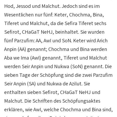
Hod
,
Jessod
und
Malchut
. Jedoch sind es im
Wesentlichen nur fünf:
Keter
,
Chochma
,
Bina
,
Tiferet
und
Malchut
, da die
Sefira
Tiferet
sechs
Sefirot
,
CHaGaT
NeHJ
, beinhaltet. Sie wurden
fünf
Parzufim
:
AA
,
AwI
und
SoN
.
Keter
wird
Arich
Anpin
(
AA
) genannt;
Chochma
und
Bina
werden
Aba
we
Ima
(
AwI
) genannt,
Tiferet
und
Malchut
werden
Seir
Anpin
und
Nukwa
(
SoN
) genannt. Die
sieben Tage der Schöpfung sind die zwei
Parzufim
Seir
Anpin
(
SA
) und
Nukwa
de
Azilut
. Sie
enthalten sieben
Sefirot
,
CHaGaT
NeHJ
und
Malchut
. Die Schriften des Schöpfungsaktes
erklären, wie
AwI
, welche
Chochma
und
Bina
sind,