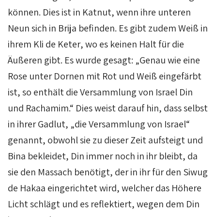
können. Dies ist in
Katnut
, wenn ihre unteren
Neun sich in
Brija
befinden. Es gibt zudem Weiß in
ihrem
Kli
de
Keter
, wo es keinen Halt für die
Äußeren gibt. Es wurde gesagt: „Genau wie eine
Rose unter Dornen mit Rot und Weiß eingefärbt
ist, so enthält die Versammlung von Israel
Din
und
Rachamim
.“ Dies weist darauf hin, dass selbst
in ihrer
Gadlut
, „die Versammlung von Israel“
genannt, obwohl sie zu dieser Zeit aufsteigt und
Bina
bekleidet,
Din
immer noch in ihr bleibt, da
sie den
Massach
benötigt, der in ihr für den
Siwug
de
Hakaa
eingerichtet wird, welcher das Höhere
Licht schlägt und es reflektiert, wegen dem
Din