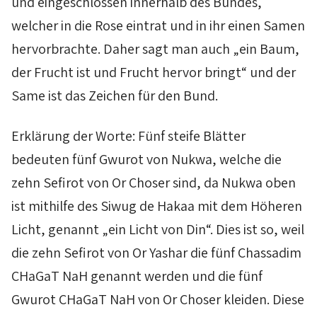
und eingeschlossen innerhalb des Bundes,
welcher in die Rose eintrat und in ihr einen Samen
hervorbrachte. Daher sagt man auch „ein Baum,
der Frucht ist und Frucht hervor bringt“ und der
Same ist das Zeichen für den Bund.
Erklärung der Worte: Fünf steife Blätter
bedeuten fünf
Gwurot
von
Nukwa
, welche die
zehn
Sefirot
von
Or
Choser
sind, da
Nukwa
oben
ist mithilfe des
Siwug
de
Hakaa
mit dem Höheren
Licht, genannt „ein Licht von
Din
“. Dies ist so, weil
die zehn
Sefirot
von
Or
Yashar
die fünf
Chassadim
CHaGaT NaH
genannt werden und die fünf
Gwurot
CHaGaT NaH
von
Or
Choser
kleiden. Diese