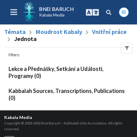
BNEI BARUCH
Kabala Media
Témata
Moudrost Kabaly
Vnitřní práce
Jednota
Filters
:
Lekce a Přednášky, Setkání a Události,
Programy (0)
Kabbalah Sources, Transcriptions, Publications
(0)
Kabala Media
Copyright © 2003-2026
Bnei Baruch – Kabbalah L’Am Association, All rights
reserved