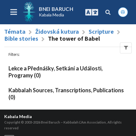
BNEI BARUCH
Kabala Media
Témata
Židovská kutura
Scripture
Bible stories
The tower of Babel
Filters
:
Lekce a Přednášky, Setkání a Události,
Programy (0)
Kabbalah Sources, Transcriptions, Publications
(0)
Kabala Media
Copyright © 2003-2026
Bnei Baruch – Kabbalah L’Am Association, All rights
reserved