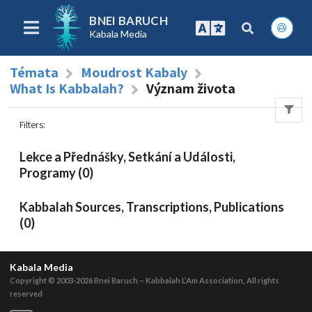
BNEI BARUCH
Kabala Media
Témata
Moudrost Kabaly
What Is Kabbalah?
Význam života
Filters
:
Lekce a Přednášky, Setkání a Události,
Programy (0)
Kabbalah Sources, Transcriptions, Publications
(0)
Kabala Media
Copyright © 2003-2026
Bnei Baruch – Kabbalah L’Am Association, All rights
reserved