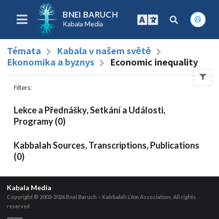
BNEI BARUCH
Kabala Media
Témata
Kabala v našem světě
Ekonomika a byznys
Economic inequality
Filters
:
Lekce a Přednášky, Setkání a Události,
Programy (0)
Kabbalah Sources, Transcriptions, Publications
(0)
Kabala Media
Copyright © 2003-2026
Bnei Baruch – Kabbalah L’Am Association, All rights
reserved