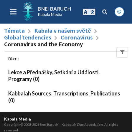
BNEI BARUCH
Kabala Media
Témata
Kabala v našem světě
Global tendencies
Coronavirus
Coronavirus and the Economy
Filters
:
Lekce a Přednášky, Setkání a Události,
Programy (0)
Kabbalah Sources, Transcriptions, Publications
(0)
Kabala Media
Copyright © 2003-2026
Bnei Baruch – Kabbalah L’Am Association, All rights
reserved