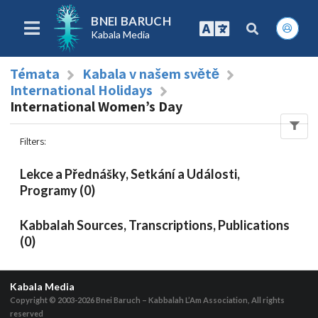
BNEI BARUCH
Kabala Media
Témata
Kabala v našem světě
International Holidays
International Women’s Day
Filters
:
Lekce a Přednášky, Setkání a Události,
Programy (0)
Kabbalah Sources, Transcriptions, Publications
(0)
Kabala Media
Copyright © 2003-2026
Bnei Baruch – Kabbalah L’Am Association, All rights
reserved