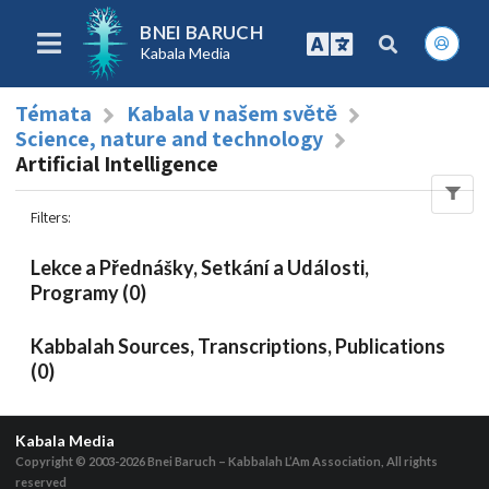
BNEI BARUCH
Kabala Media
Témata
Kabala v našem světě
Science, nature and technology
Artificial Intelligence
Filters
:
Lekce a Přednášky, Setkání a Události,
Programy (0)
Kabbalah Sources, Transcriptions, Publications
(0)
Kabala Media
Copyright © 2003-2026
Bnei Baruch – Kabbalah L’Am Association, All rights
reserved