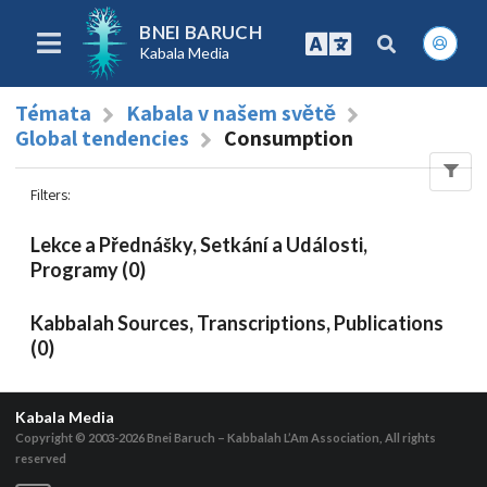
BNEI BARUCH
Kabala Media
Témata
Kabala v našem světě
Global tendencies
Consumption
Filters
:
Lekce a Přednášky, Setkání a Události,
Programy (0)
Kabbalah Sources, Transcriptions, Publications
(0)
Kabala Media
Copyright © 2003-2026
Bnei Baruch – Kabbalah L’Am Association, All rights
reserved