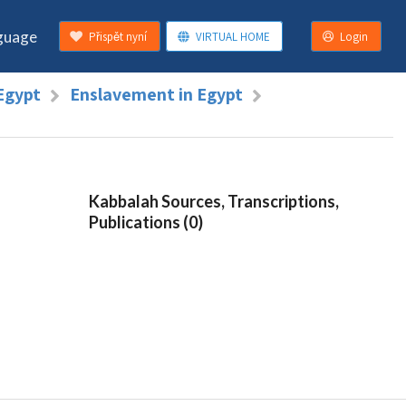
guage
Přispět nyní
VIRTUAL HOME
Login
 Egypt
Enslavement in Egypt
Kabbalah Sources, Transcriptions,
Publications (0)