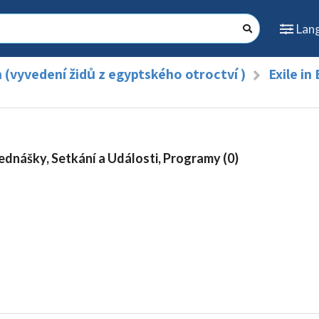
Lan
 (vyvedení židů z egyptského otroctví )
Exile in
ednášky, Setkání a Události, Programy (0)