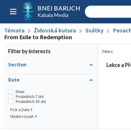
BNEI BARUCH
Kabala Media
Témata
Židovská kutura
Svátky
Pesach
From Exile to Redemption
Filter by interests
Filters
:
Section
Lekce a Př
Date
Dnes
Posledních 7 dní
Posledních 30 dní
Pick a Date
Vlastní rozsah