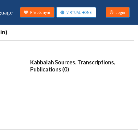
guage
Přispět nyní
VIRTUAL HOME
Login
in)
Kabbalah Sources, Transcriptions,
Publications (0)