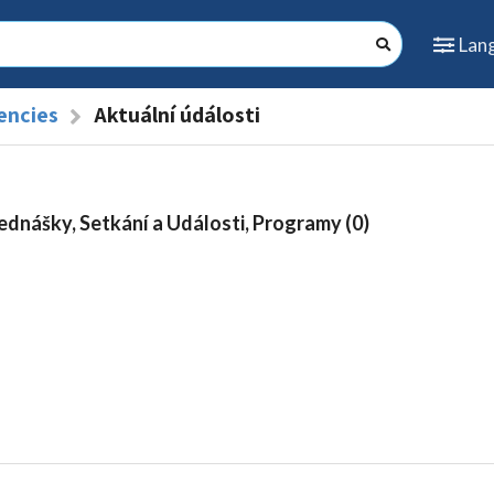
Lan
encies
Aktuální údálosti
ednášky, Setkání a Události, Programy (0)