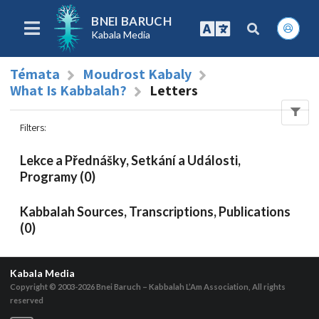
BNEI BARUCH
Kabala Media
Témata
Moudrost Kabaly
What Is Kabbalah?
Letters
Filters
:
Lekce a Přednášky, Setkání a Události,
Programy (0)
Kabbalah Sources, Transcriptions, Publications
(0)
Kabala Media
Copyright © 2003-2026
Bnei Baruch – Kabbalah L’Am Association, All rights
reserved